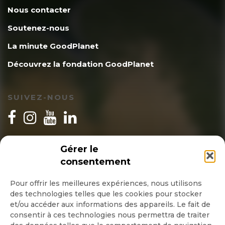
Nous contacter
Soutenez-nous
La minute GoodPlanet
Découvrez la fondation GoodPlanet
SUIVEZ-NOUS
INSCRIPTION NEWSLETTER
Gérer le
consentement
Pour offrir les meilleures expériences, nous utilisons
des technologies telles que les cookies pour stocker
Quotidienne
et/ou accéder aux informations des appareils. Le fait de
consentir à ces technologies nous permettra de traiter
Hebdo