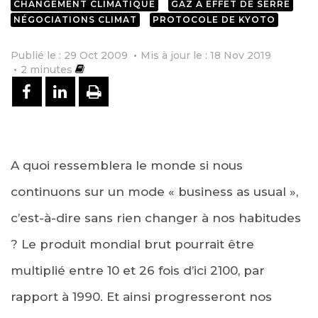
CHANGEMENT CLIMATIQUE
GAZ À EFFET DE SERRE
NÉGOCIATIONS CLIMAT
PROTOCOLE DE KYOTO
Publié le : 29 Oct 2009
Mis à jour le : 18 Nov 2019
2
minutes
PARTAGER SUR FACEBOOK
PARTAGER SUR LINKEDIN
IMPRIMER
A quoi ressemblera le monde si nous
continuons sur un mode « business as usual »,
c’est-à-dire sans rien changer à nos habitudes
? Le produit mondial brut pourrait être
multiplié entre 10 et 26 fois d’ici 2100, par
rapport à 1990. Et ainsi progresseront nos