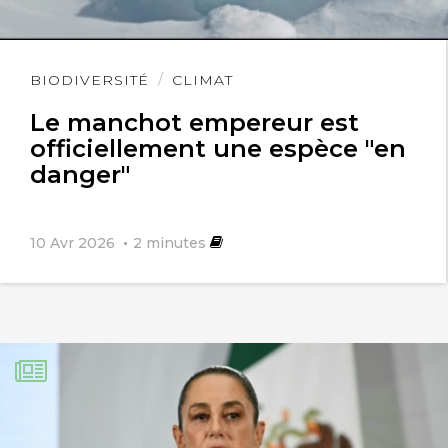
Lire
BIODIVERSITÉ
CLIMAT
l'article
Le manchot empereur est
officiellement une espèce "en
danger"
10 Avr 2026
2
minutes