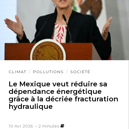
Lire
CLIMAT
POLLUTIONS
SOCIÉTÉ
l'article
Le Mexique veut réduire sa
dépendance énergétique
grâce à la décriée fracturation
hydraulique
10 Avr 2026
2
minutes