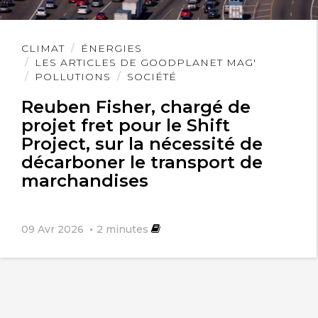
Lire
CLIMAT
ÉNERGIES
l'article
LES ARTICLES DE GOODPLANET MAG'
POLLUTIONS
SOCIÉTÉ
Reuben Fisher, chargé de
projet fret pour le Shift
Project, sur la nécessité de
décarboner le transport de
marchandises
09 Avr 2026
2
minutes