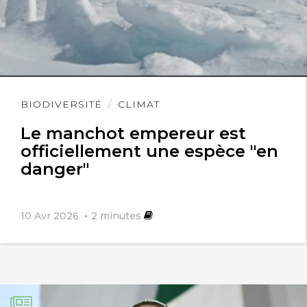
Lire
BIODIVERSITÉ
CLIMAT
l'article
Le manchot empereur est
officiellement une espèce "en
danger"
10 Avr 2026
2
minutes