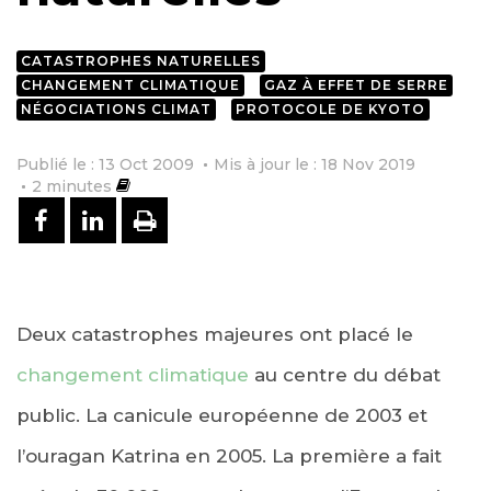
CATASTROPHES NATURELLES
CHANGEMENT CLIMATIQUE
GAZ À EFFET DE SERRE
NÉGOCIATIONS CLIMAT
PROTOCOLE DE KYOTO
Publié le : 13 Oct 2009
Mis à jour le : 18 Nov 2019
2
minutes
PARTAGER SUR FACEBOOK
PARTAGER SUR LINKEDIN
IMPRIMER
Deux catastrophes majeures ont placé le
changement climatique
au centre du débat
public. La canicule européenne de 2003 et
l’ouragan Katrina en 2005. La première a fait