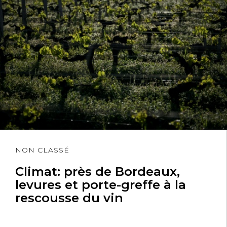
Lire
NON CLASSÉ
l'article
Climat: près de Bordeaux,
levures et porte-greffe à la
rescousse du vin