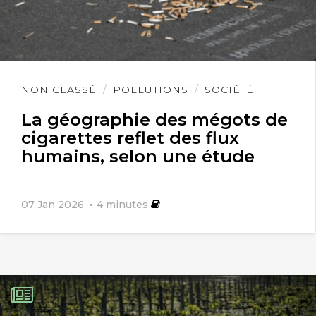
Lire
NON CLASSÉ
POLLUTIONS
SOCIÉTÉ
l'article
La géographie des mégots de
cigarettes reflet des flux
humains, selon une étude
07 Jan 2026
4
minutes