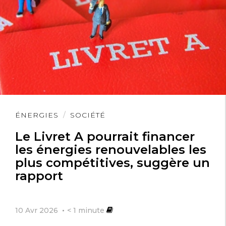
Lire
ÉNERGIES
SOCIÉTÉ
l'article
Le Livret A pourrait financer
les énergies renouvelables les
plus compétitives, suggère un
rapport
10 Avr 2026
< 1
minute