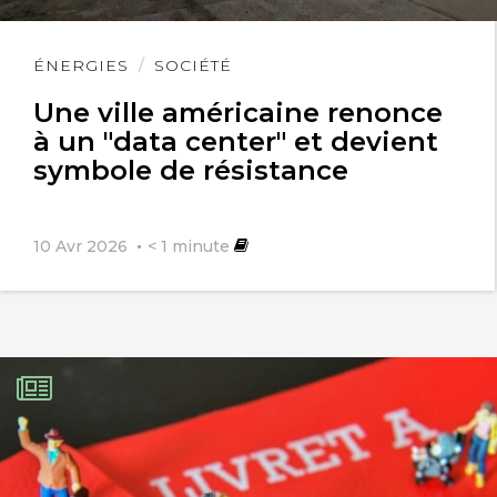
Lire
ÉNERGIES
SOCIÉTÉ
l'article
Une ville américaine renonce
à un "data center" et devient
symbole de résistance
10 Avr 2026
< 1
minute