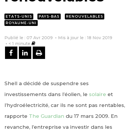
ETATS-UNIS
PAYS-BAS
RENOUVELABLES
ROYAUME-UNI
Publié le : 07 Avr 2009
Mis à jour le : 18 Nov 2019
< 1
minute
PARTAGER SUR FACEBOOK
PARTAGER SUR LINKEDIN
IMPRIMER
Shell a décidé de suspendre ses
investissements dans l’éolien, le
solaire
et
l’hydroélectricité, car ils ne sont pas rentables,
rapporte
The Guardian
du 17 mars 2009. En
revanche, l’entreprise va investir dans les