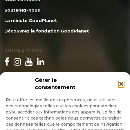
Soutenez-nous
La minute GoodPlanet
Découvrez la fondation GoodPlanet
SUIVEZ-NOUS
INSCRIPTION NEWSLETTER
Gérer le
consentement
Pour offrir les meilleures expériences, nous utilisons
des technologies telles que les cookies pour stocker
Quotidienne
et/ou accéder aux informations des appareils. Le fait de
consentir à ces technologies nous permettra de traiter
Hebdo
des données telles que le comportement de navigation