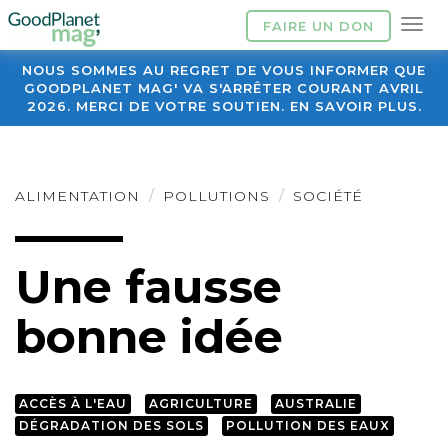
FAIRE UN DON
NOUS SOMMES AU REGRET DE VOUS INFORMER QUE
GOODPLANET MAG' VA S'ARRÊTER COURANT AVRIL
2026. MERCI DE VOTRE SOUTIEN. EN SAVOIR PLUS.
ALIMENTATION
POLLUTIONS
SOCIÉTÉ
Une fausse
bonne idée
ACCÈS À L'EAU
AGRICULTURE
AUSTRALIE
DÉGRADATION DES SOLS
POLLUTION DES EAUX