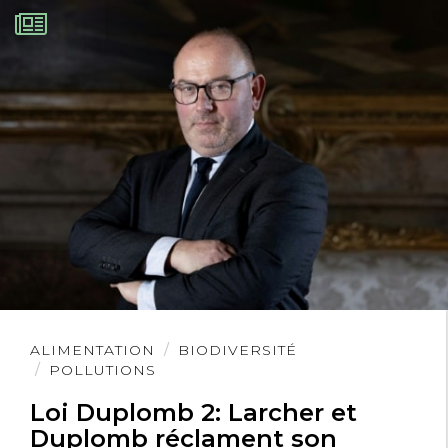
Lire
ALIMENTATION
BIODIVERSITÉ
l'article
POLLUTIONS
Loi Duplomb 2: Larcher et
Duplomb réclament son