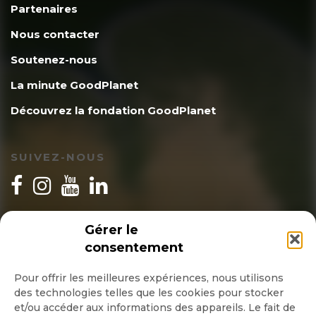
Partenaires
Nous contacter
Soutenez-nous
La minute GoodPlanet
Découvrez la fondation GoodPlanet
SUIVEZ-NOUS
INSCRIPTION NEWSLETTER
Gérer le
consentement
Pour offrir les meilleures expériences, nous utilisons
des technologies telles que les cookies pour stocker
Quotidienne
et/ou accéder aux informations des appareils. Le fait de