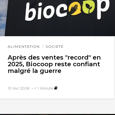
Lire
ALIMENTATION
SOCIÉTÉ
l'article
Après des ventes "record" en
2025, Biocoop reste confiant
malgré la guerre
10 Avr 2026
< 1
minute