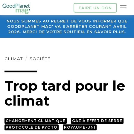
FAIRE UN DON
NOUS SOMMES AU REGRET DE VOUS INFORMER QUE
GOODPLANET MAG' VA S'ARRÊTER COURANT AVRIL
2026. MERCI DE VOTRE SOUTIEN. EN SAVOIR PLUS.
CLIMAT
SOCIÉTÉ
Trop tard pour le
climat
CHANGEMENT CLIMATIQUE
GAZ À EFFET DE SERRE
PROTOCOLE DE KYOTO
ROYAUME-UNI