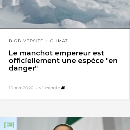
Lire
BIODIVERSITÉ
CLIMAT
l'article
Le manchot empereur est
officiellement une espèce "en
danger"
10 Avr 2026
< 1
minute