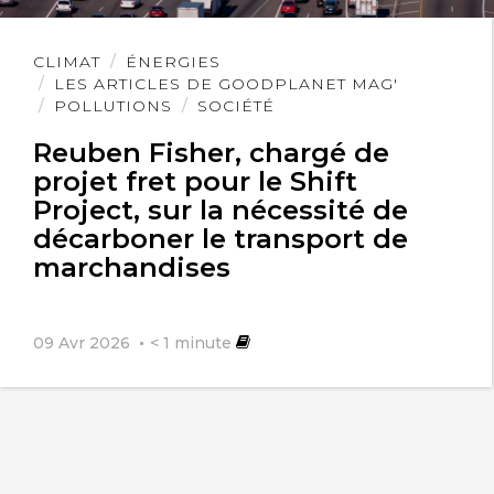
Lire
CLIMAT
ÉNERGIES
l'article
LES ARTICLES DE GOODPLANET MAG'
POLLUTIONS
SOCIÉTÉ
Reuben Fisher, chargé de
projet fret pour le Shift
Project, sur la nécessité de
décarboner le transport de
marchandises
09 Avr 2026
< 1
minute