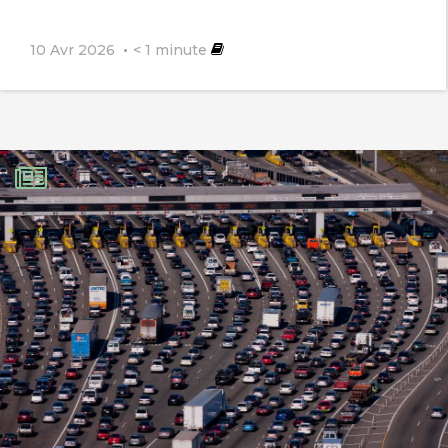
10 Avr 2026
< 1
minute