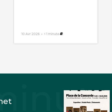
10 Avr 2026
< 1
minute
net