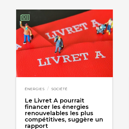
KEDIN
Lire
ÉNERGIES
SOCIÉTÉ
l'article
Le Livret A pourrait
financer les énergies
renouvelables les plus
compétitives, suggère un
rapport