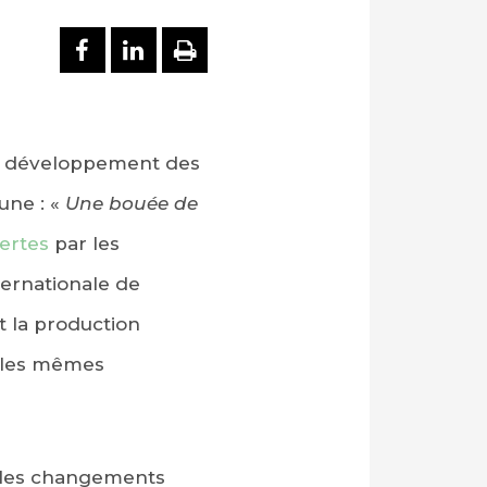
PARTAGER SUR FACEBOOK
PARTAGER SUR LINKEDI
IMPRIMER
le développement des
une : «
Une bouée de
fertes
par les
ternationale de
 la production
c les mêmes
r les changements