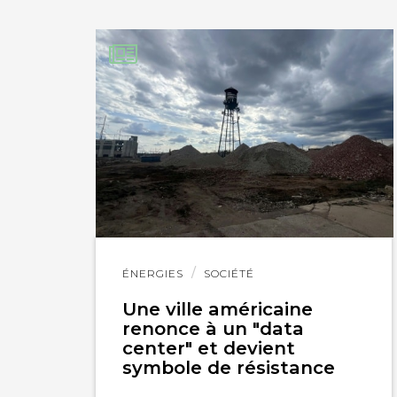
PARTAGER SUR LIN
IMPRIMER
Lire
ÉNERGIES
SOCIÉTÉ
l'article
Une ville américaine
renonce à un "data
center" et devient
symbole de résistance