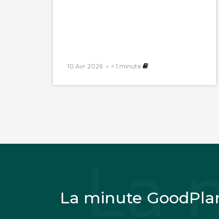
10 Avr 2026
< 1
minute
La minute GoodPla