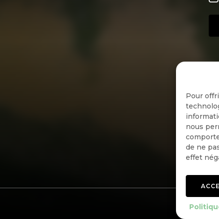
Pour offr
technolog
informati
nous perm
comportem
de ne pas
effet nég
ACC
Politiqu
Politiqu