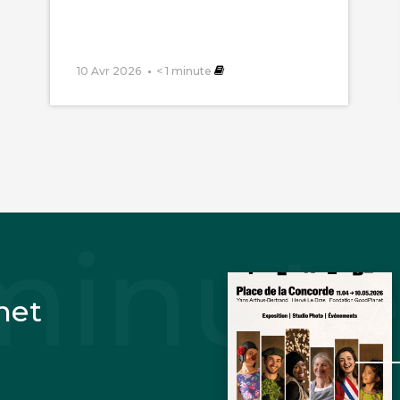
10 Avr 2026
< 1
minute
net