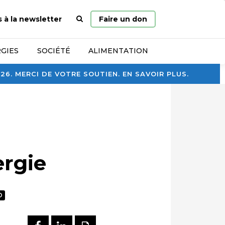
Page
s à la newsletter
Faire un don
d’accueil
GIES
SOCIÉTÉ
ALIMENTATION
. MERCI DE VOTRE SOUTIEN. EN SAVOIR PLUS.
ergie
O
PARTAGER SUR FACEBOOK
PARTAGER SUR LINKEDI
IMPRIMER