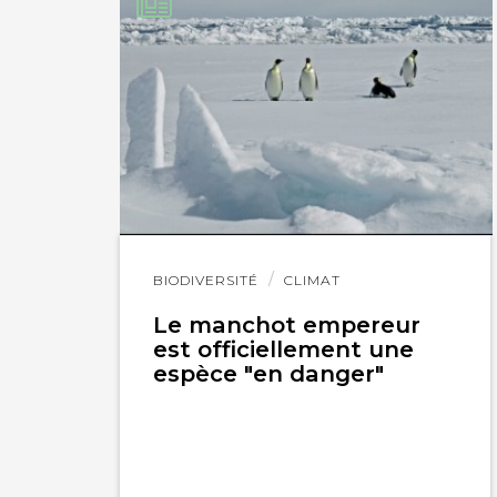
IMPRIMER
Lire
BIODIVERSITÉ
CLIMAT
l'article
Le manchot empereur
est officiellement une
espèce "en danger"