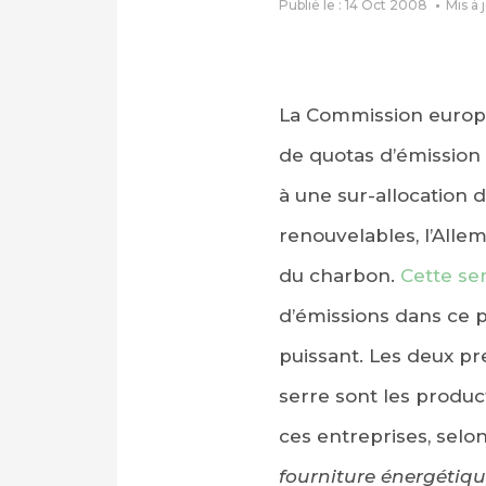
Publié le : 14 Oct 2008
Mis à 
La Commission europée
de quotas d’émission
à une sur-allocation 
renouvelables, l’All
du charbon.
Cette se
d’émissions dans ce p
puissant. Les deux pr
serre sont les produc
ces entreprises, selon
fourniture énergétiq