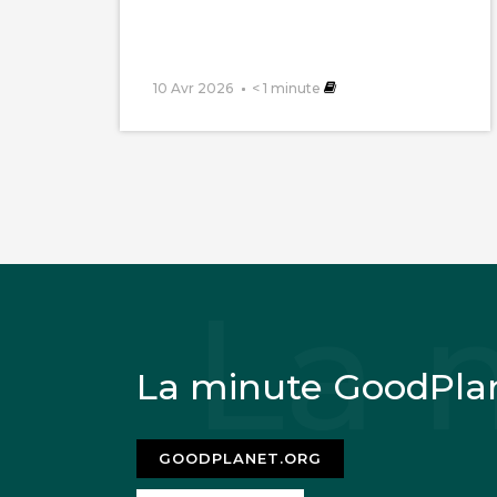
10 Avr 2026
< 1
minute
La minute GoodPla
GOODPLANET.ORG