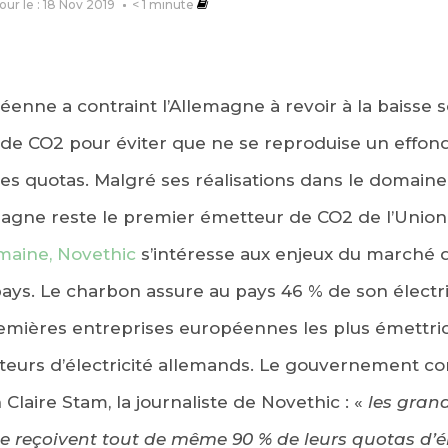
jour le : 18 Nov 2019
< 1
minute
nne a contraint l’Allemagne à revoir à la baisse s
 de CO2 pour éviter que ne se reproduise un effo
des quotas. Malgré ses réalisations dans le domain
emagne reste le premier émetteur de CO2 de l’Unio
maine, Novethic
s’intéresse aux enjeux du marché 
ays. Le charbon assure au pays 46 % de son électric
emières entreprises européennes les plus émettric
teurs d’électricité allemands. Le gouvernement conf
 Claire Stam, la journaliste de Novethic : «
les gran
ue reçoivent tout de même 90 % de leurs quotas d’