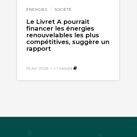
Lire
ÉNERGIES
SOCIÉTÉ
l'article
Le Livret A pourrait
financer les énergies
renouvelables les plus
compétitives, suggère un
rapport
10 Avr 2026
< 1
minute