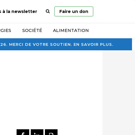
Page
s à la newsletter
Faire un don
d’accueil
GIES
SOCIÉTÉ
ALIMENTATION
. MERCI DE VOTRE SOUTIEN. EN SAVOIR PLUS.
PARTAGER SUR FACEBOOK
PARTAGER SUR LINKEDI
IMPRIMER