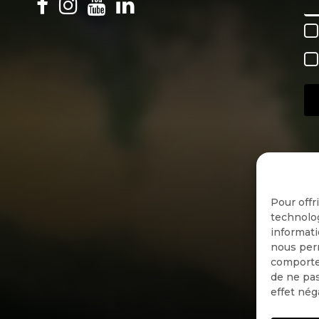
Pour offr
technolog
informati
nous perm
comportem
de ne pas
effet nég