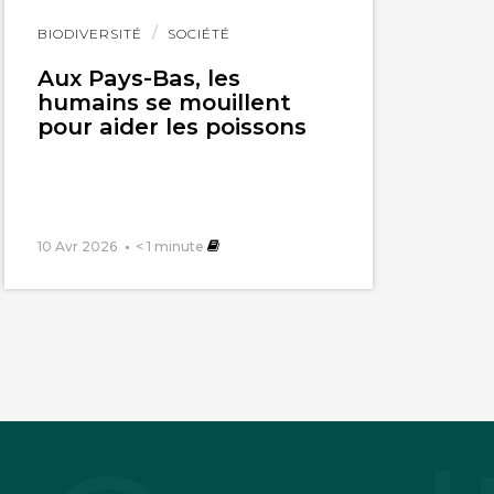
Lire
BIODIVERSITÉ
SOCIÉTÉ
l'article
Aux Pays-Bas, les
humains se mouillent
pour aider les poissons
10 Avr 2026
< 1
minute