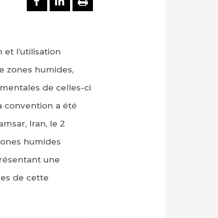
t l’utilisation
de zones humides,
mentales de celles-ci
La convention a été
msar, Iran, le 2
s zones humides
présentant une
res de cette