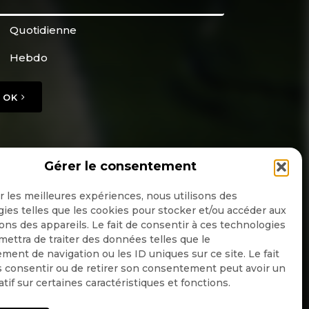
Quotidienne
Hebdo
OK
Gérer le consentement
ir les meilleures expériences, nous utilisons des
ies telles que les cookies pour stocker et/ou accéder aux
ons des appareils. Le fait de consentir à ces technologies
ettra de traiter des données telles que le
ent de navigation ou les ID uniques sur ce site. Le fait
 consentir ou de retirer son consentement peut avoir un
atif sur certaines caractéristiques et fonctions.