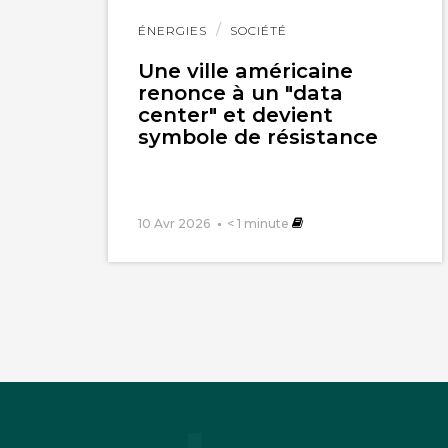
Lire
ÉNERGIES
SOCIÉTÉ
l'article
Une ville américaine
renonce à un "data
center" et devient
symbole de résistance
10 Avr 2026
< 1
minute