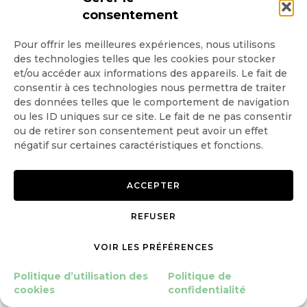
consentement
[7] Services de statistiques agricoles
d’Oklahoma, Département de l’Agriculture
Pour offrir les meilleures expériences, nous utilisons
des technologies telles que les cookies pour stocker
d’Oklahoma.
et/ou accéder aux informations des appareils. Le fait de
consentir à ces technologies nous permettra de traiter
des données telles que le comportement de navigation
[8] THOMAS D.S.G, «
The environmental impact
ou les ID uniques sur ce site. Le fait de ne pas consentir
ou de retirer son consentement peut avoir un effet
of groundwater exploitation in African
négatif sur certaines caractéristiques et fonctions.
grasslands
« . Intervention à la Conférence
ACCEPTER
internationale de Dubaï (2002) sur les
ressources en eaux, Balkema, Rotterdam, 2003.
REFUSER
VOIR LES PRÉFÉRENCES
[9] COOLEY H., GLIECK P.H. et WOLFF G.,
Politique d’utilisation des
Politique de
Desalination, with a grain of salt
, Oakland,
cookies
confidentialité