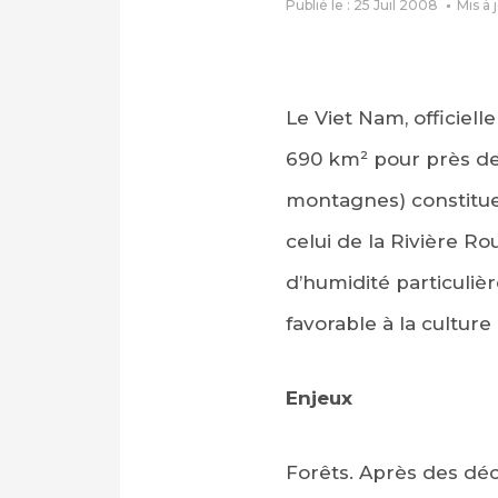
Publié le : 25 Juil 2008
Mis à 
Le Viet Nam, officiel
690 km² pour près de 9
montagnes) constituen
celui de la Rivière R
d’humidité particuli
favorable à la culture 
Enjeux
Forêts. Après des déc