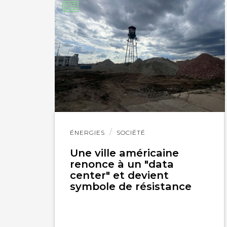
IMPRIMER
Lire
ÉNERGIES
SOCIÉTÉ
l'article
Une ville américaine
renonce à un "data
center" et devient
symbole de résistance