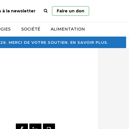
Page
s à la newsletter
Faire un don
d’accueil
GIES
SOCIÉTÉ
ALIMENTATION
. MERCI DE VOTRE SOUTIEN. EN SAVOIR PLUS.
PARTAGER SUR FACEBOOK
PARTAGER SUR LINKEDI
IMPRIMER