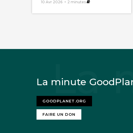
10 Avr 2026
2
minutes
La minute GoodPla
GOODPLANET.ORG
FAIRE UN DON