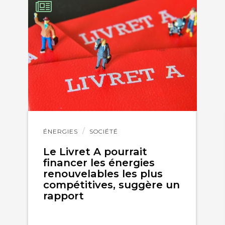
Lire
ÉNERGIES
SOCIÉTÉ
l'article
Le Livret A pourrait
financer les énergies
renouvelables les plus
compétitives, suggère un
rapport