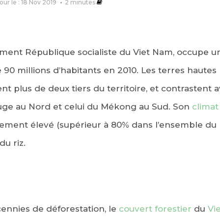
jour le : 18 Nov 2019
2
minutes
lement République socialiste du Viet Nam, occupe un
0 millions d’habitants en 2010. Les terres hautes (
t plus de deux tiers du territoire, et contrastent a
ouge au Nord et celui du Mékong au Sud. Son
climat
èrement élevé (supérieur à 80% dans l’ensemble du 
du riz.
ennies de déforestation, le
couvert forestier
du
Vi