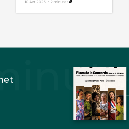
10 Avr 2026
2
minutes
net