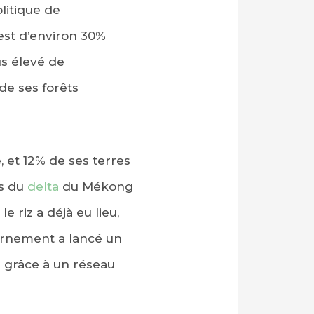
litique de
st d’environ 30%
us élevé de
de ses forêts
, et 12% de ses terres
es du
delta
du Mékong
 riz a déjà eu lieu,
vernement a lancé un
 grâce à un réseau