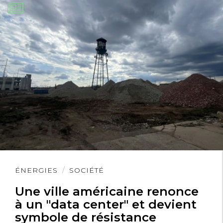
Lire
ÉNERGIES
SOCIÉTÉ
l'article
Une ville américaine renonce
à un "data center" et devient
symbole de résistance