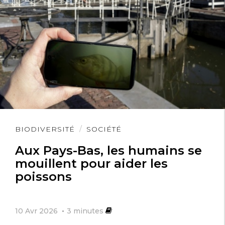
Lire
BIODIVERSITÉ
SOCIÉTÉ
l'article
Aux Pays-Bas, les humains se
mouillent pour aider les
poissons
10 Avr 2026
3
minutes