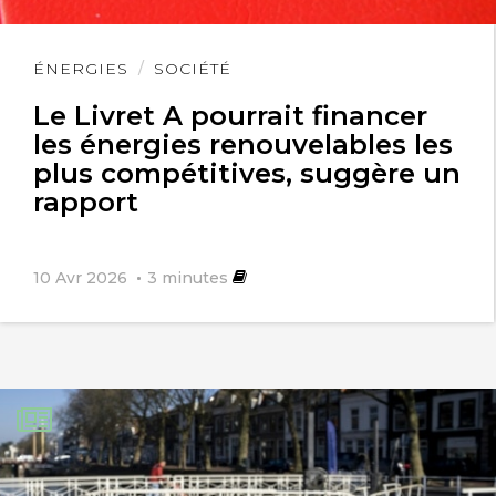
Lire
ÉNERGIES
SOCIÉTÉ
l'article
Le Livret A pourrait financer
les énergies renouvelables les
plus compétitives, suggère un
rapport
10 Avr 2026
3
minutes