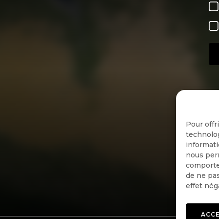
Pour offr
technolog
informati
nous perm
comportem
de ne pas
effet nég
ACC