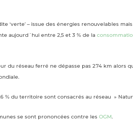
é dite ‘verte’ – issue des énergies renouvelables mai
nte aujourd´hui entre 2,5 et 3 % de la
consommation
ur du réseau ferré ne dépasse pas 274 km alors qu’i
ndiale.
,6 % du territoire sont consacrés au réseau » Natu
munes se sont prononcées contre les
OGM
.