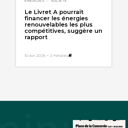
ÉNERGIES
SOCIÉTÉ
l'article
Le Livret A pourrait
financer les énergies
renouvelables les plus
compétitives, suggère un
rapport
10 Avr 2026
2
minutes