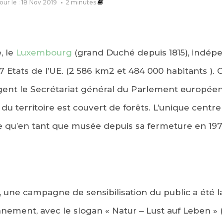
jour le : 18 Nov 2019
2
minutes
, le
Luxembourg
(grand Duché depuis 1815), indépe
27 Etats de l’UE. (2 586 km2 et 484 000 habitants ). C
ent le Secrétariat général du Parlement européen
u territoire est couvert de forêts. L’unique centre 
ble qu’en tant que musée depuis sa fermeture en 197
8, une campagne de sensibilisation du public a été l
nnement, avec le slogan « Natur – Lust auf Leben » 