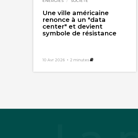
ÉNERGIES
SOCIÉTÉ
l'article
Une ville américaine
renonce à un "data
center" et devient
symbole de résistance
10 Avr 2026
2
minutes