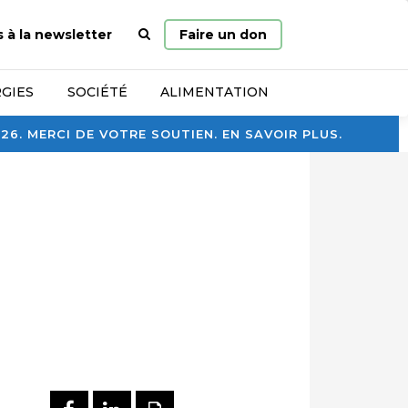
Page
s à la newsletter
Faire un don
d’accueil
GIES
SOCIÉTÉ
ALIMENTATION
. MERCI DE VOTRE SOUTIEN. EN SAVOIR PLUS.
PARTAGER SUR FACEBOOK
PARTAGER SUR LINKEDI
IMPRIMER