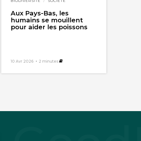
BIODIVERSITÉ
SOCIÉTÉ
l'article
Aux Pays-Bas, les
humains se mouillent
pour aider les poissons
10 Avr 2026
2
minutes