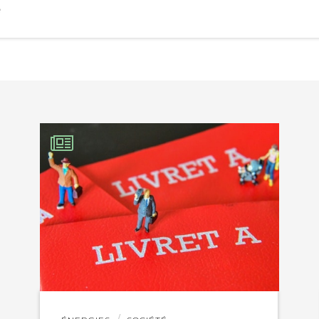
e
EBOOK
KEDIN
Lire