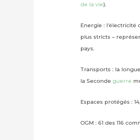
de la vie
).
Energie : l’électricit
plus stricts – représe
pays.
Transports : la longue
la Seconde
guerre
mo
Espaces protégés : 14
OGM : 61 des 116 com