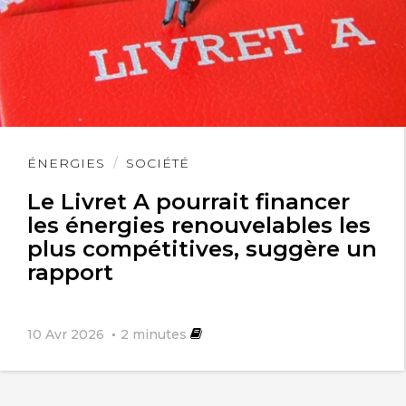
Lire
ÉNERGIES
SOCIÉTÉ
l'article
Le Livret A pourrait financer
les énergies renouvelables les
plus compétitives, suggère un
rapport
10 Avr 2026
2
minutes