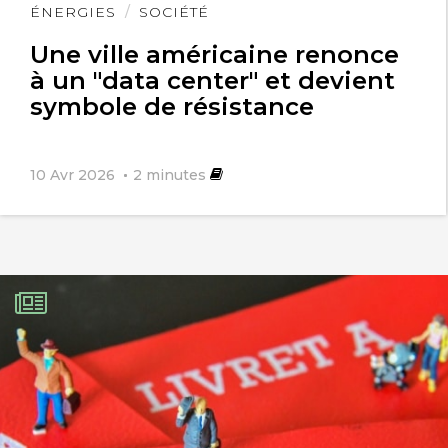
Lire
ÉNERGIES
SOCIÉTÉ
l'article
Une ville américaine renonce
à un "data center" et devient
symbole de résistance
10 Avr 2026
2
minutes