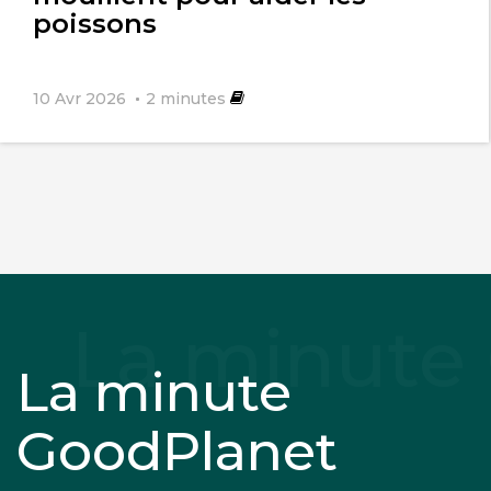
poissons
10 Avr 2026
2
minutes
La minute
GoodPlanet