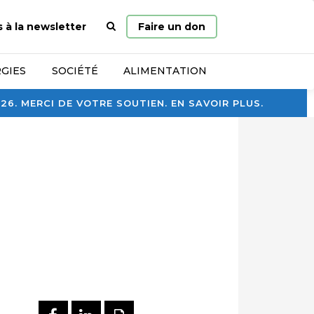
Page
s à la newsletter
Faire un don
d’accueil
GIES
SOCIÉTÉ
ALIMENTATION
. MERCI DE VOTRE SOUTIEN. EN SAVOIR PLUS.
PARTAGER SUR FACEBOOK
PARTAGER SUR LINKEDI
IMPRIMER