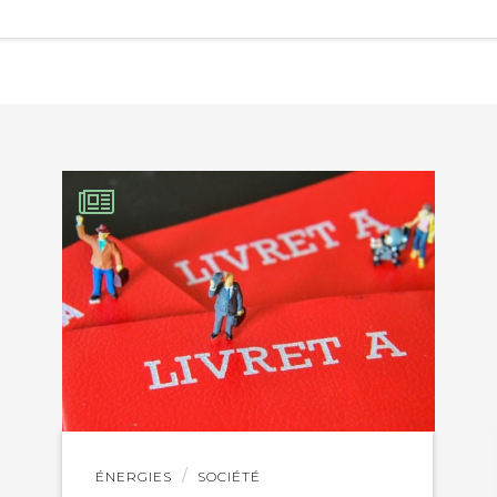
EBOOK
KEDIN
Lire
ÉNERGIES
SOCIÉTÉ