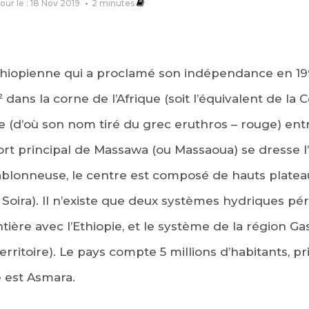
jour le : 18 Nov 2019
2
minutes
hiopienne qui a proclamé son indépendance en 1993
dans la corne de l’Afrique (soit l’équivalent de la
 (d’où son nom tiré du grec eruthros – rouge) en
ort principal de Massawa (ou Massaoua) se dresse l
sablonneuse, le centre est composé de hauts plateau
Soira). Il n’existe que deux systèmes hydriques pére
ontière avec l’Ethiopie, et le système de la région G
erritoire). Le pays compte 5 millions d’habitants, 
e est Asmara.