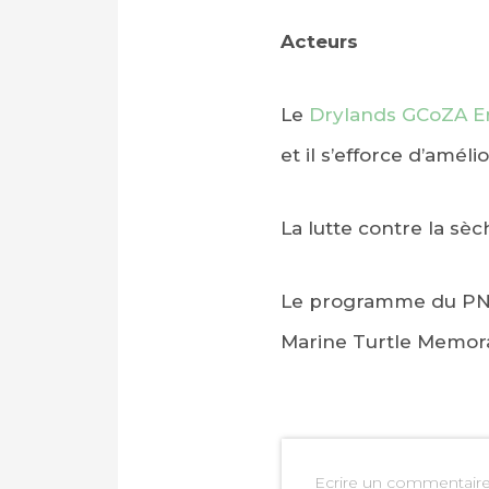
Acteurs
Le
Drylands GCoZA E
et il s’efforce d’amél
La lutte contre la sè
Le programme du PNU
Marine Turtle Memora
Ecrire un commentair