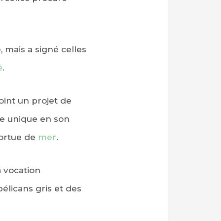
, mais a signé celles
é
.
oint un projet de
me unique en son
tortue de
mer
.
à vocation
élicans gris et des