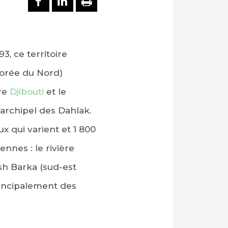
, ce territoire
 Corée du Nord)
tre
Djibouti
et le
’archipel des Dahlak.
x qui varient et 1 800
nnes : le rivière
ash Barka (sud-est
principalement des