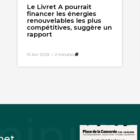
l'article
Le Livret A pourrait
financer les énergies
renouvelables les plus
compétitives, suggère un
rapport
10 Avr 2026
2
minutes
net