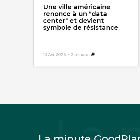
l'article
Une ville américaine
renonce à un "data
center" et devient
symbole de résistance
10 Avr 2026
2
minutes
La minute GoodPla