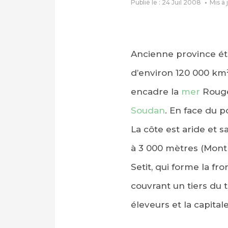
Publié le : 24 Juil 2008
Mis à 
Ancienne province ét
d’environ 120 000 km² 
encadre la
mer
Rouge
Soudan
. En face du p
La côte est aride et 
à 3 000 mètres (Mont 
Setit, qui forme la fr
couvrant un tiers du t
éleveurs et la capital