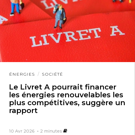
Lire
ÉNERGIES
SOCIÉTÉ
l'article
Le Livret A pourrait financer
les énergies renouvelables les
plus compétitives, suggère un
rapport
10 Avr 2026
2
minutes