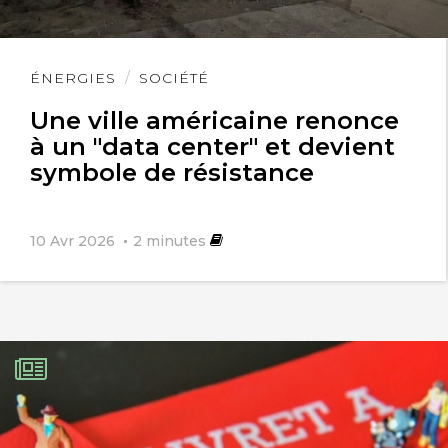
Lire
ÉNERGIES
SOCIÉTÉ
l'article
Une ville américaine renonce
à un "data center" et devient
symbole de résistance
10 Avr 2026
2
minutes