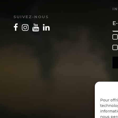
I
SUIVEZ-NOUS
Pour offr
technolog
informati
nous perm