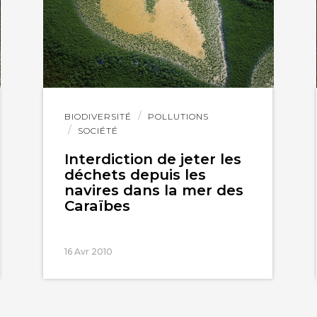
Lire
BIODIVERSITÉ
POLLUTIONS
l'article
SOCIÉTÉ
Interdiction de jeter les
déchets depuis les
navires dans la mer des
Caraïbes
16 Avr 2010