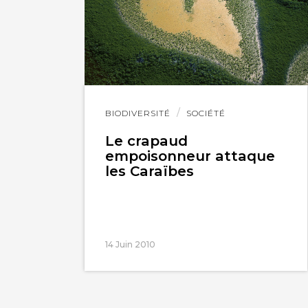
Lire
BIODIVERSITÉ
SOCIÉTÉ
l'article
Le crapaud
empoisonneur attaque
les Caraïbes
14 Juin 2010