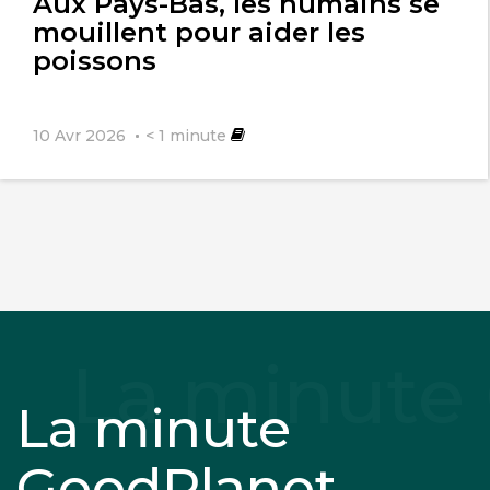
Aux Pays-Bas, les humains se
mouillent pour aider les
poissons
10 Avr 2026
< 1
minute
La minute
GoodPlanet