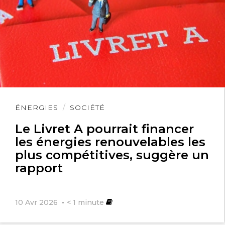
Lire
ÉNERGIES
SOCIÉTÉ
l'article
Le Livret A pourrait financer
les énergies renouvelables les
plus compétitives, suggère un
rapport
10 Avr 2026
< 1
minute