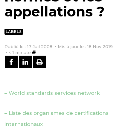
appellations ?
LABELS
Publié le : 17 Juil 2008
Mis à jour le : 18 Nov 2019
< 1
minute
PARTAGER SUR FACEBOOK
PARTAGER SUR LINKEDIN
IMPRIMER
– World standards services network
– Liste des organismes de certifications
internationaux