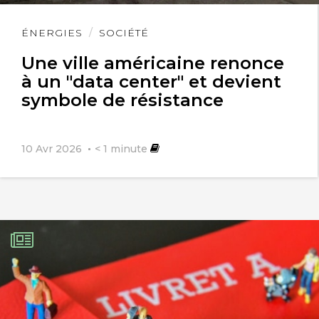
Lire
ÉNERGIES
SOCIÉTÉ
l'article
Une ville américaine renonce
à un "data center" et devient
symbole de résistance
10 Avr 2026
< 1
minute