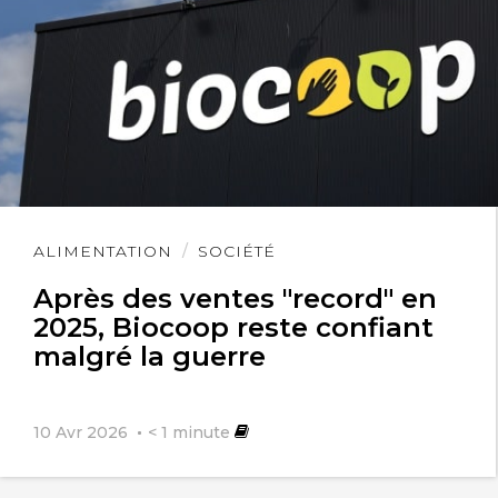
Lire
ALIMENTATION
SOCIÉTÉ
l'article
Après des ventes "record" en
2025, Biocoop reste confiant
malgré la guerre
10 Avr 2026
< 1
minute