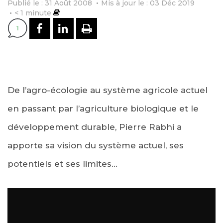
Publié le : 31 Août 2008
Mis à jour le : 03 Déc 2019
< 1
minute
PARTAGER SUR FACEBOOK
PARTAGER SUR LINKEDI
IMPRIMER
1
De l’agro-écologie au système agricole actuel
en passant par l’agriculture biologique et le
développement durable, Pierre Rabhi a
apporte sa vision du système actuel, ses
potentiels et ses limites…