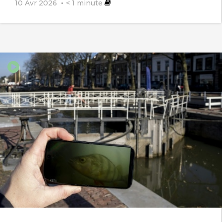
10 Avr 2026
< 1
minute