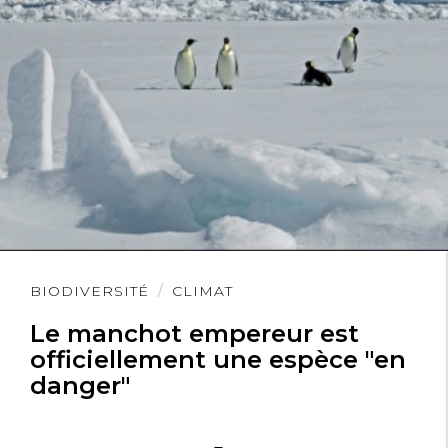
Lire
BIODIVERSITÉ
CLIMAT
l'article
Le manchot empereur est
officiellement une espèce "en
danger"