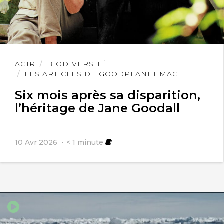
Lire
AGIR
BIODIVERSITÉ
l'article
LES ARTICLES DE GOODPLANET MAG'
Six mois après sa disparition,
l’héritage de Jane Goodall
10 Avr 2026
< 1
minute