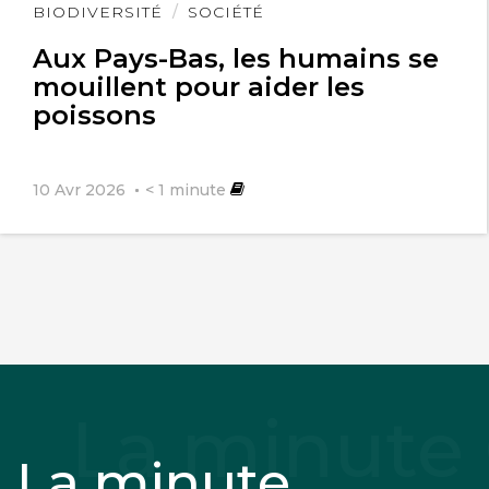
Lire
BIODIVERSITÉ
SOCIÉTÉ
l'article
Aux Pays-Bas, les humains se
mouillent pour aider les
poissons
10 Avr 2026
< 1
minute
La minute