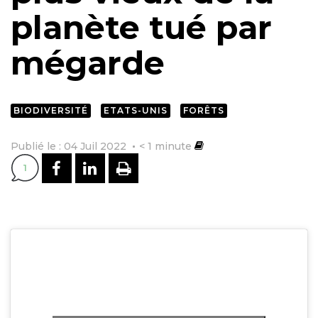
planète tué par
mégarde
BIODIVERSITÉ
ETATS-UNIS
FORÊTS
Publié le : 04 Juil 2022
< 1
minute
PARTAGER SUR FACEBOOK
PARTAGER SUR LINKEDI
IMPRIMER
1