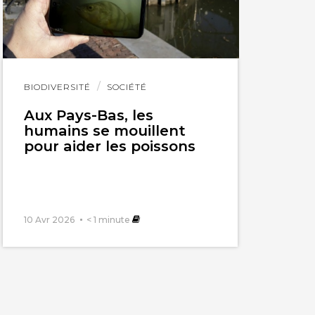
Lire
BIODIVERSITÉ
SOCIÉTÉ
l'article
Aux Pays-Bas, les
humains se mouillent
pour aider les poissons
10 Avr 2026
< 1
minute