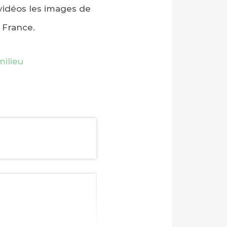
vidéos les images de
 France.
ilieu