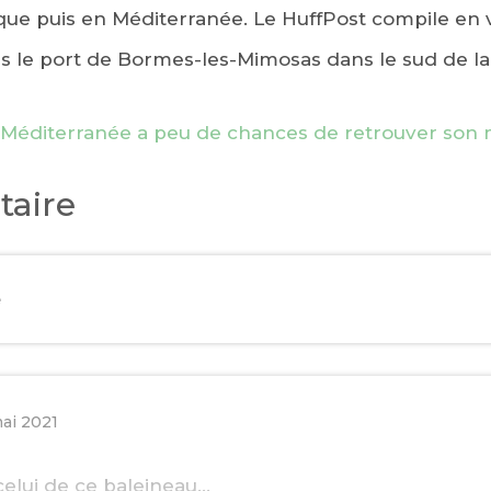
ique puis en Méditerranée. Le HuffPost compile en 
s le port de Bormes-les-Mimosas dans le sud de la
 Méditerranée a peu de chances de retrouver son m
aire
e
EBOOK
ai 2021
KEDIN
celui de ce baleineau…