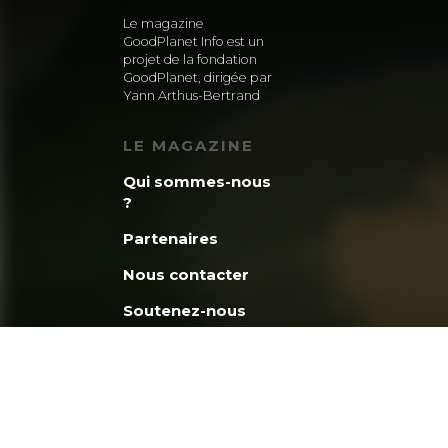
Le magazine
GoodPlanet Info est un
projet de la fondation
GoodPlanet, dirigée par
Yann Arthus-Bertrand
LE MAGAZINE
Qui sommes-nous
?
Partenaires
Nous contacter
Soutenez-nous
La minute
GoodPlanet
Découvrez la
fondation
GoodPlanet