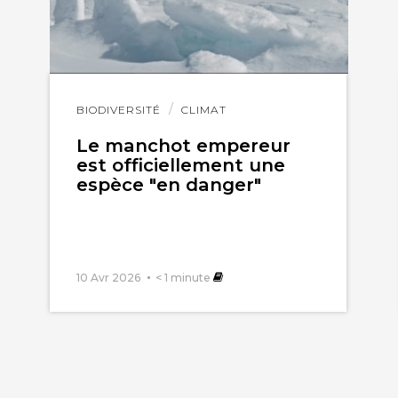
Lire
BIODIVERSITÉ
CLIMAT
l'article
Le manchot empereur
est officiellement une
espèce "en danger"
10 Avr 2026
< 1
minute