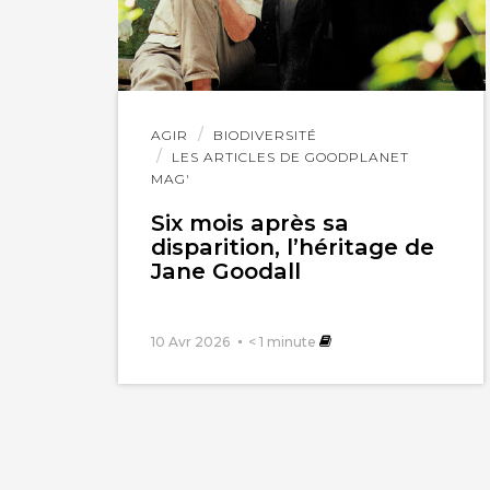
Lire
AGIR
BIODIVERSITÉ
l'article
LES ARTICLES DE GOODPLANET
MAG'
Six mois après sa
disparition, l’héritage de
Jane Goodall
10 Avr 2026
< 1
minute