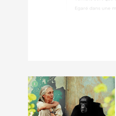
IMPRIMER
Egaré dans une mer
nourriture adéqua
ultra-pollué aux h
s’est miraculeuse
Ce que nous infli
vengeur ni un dia