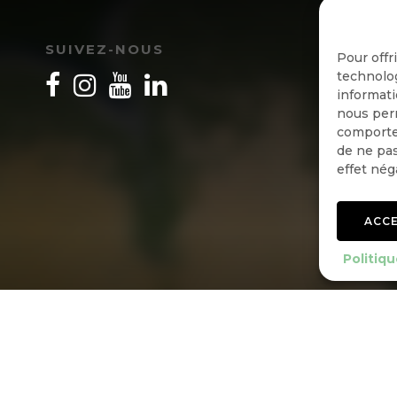
I
SUIVEZ-NOUS
Pour offr
technolog
informati
nous perm
comportem
de ne pas
effet nég
ACC
Politiqu