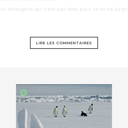
 étrangère qui n’est pas faite pour lui et ne lui p
te, il est en plus resté longtemps dans le port de
ydrocarbures, avant de se prendre dans un filet de
ment sorti seul…
LIRE LES COMMENTAIRES
geons aux animaux est immonde. Dommage qu’il n’y 
ble pour nous punir un jour de tous nos crimes.