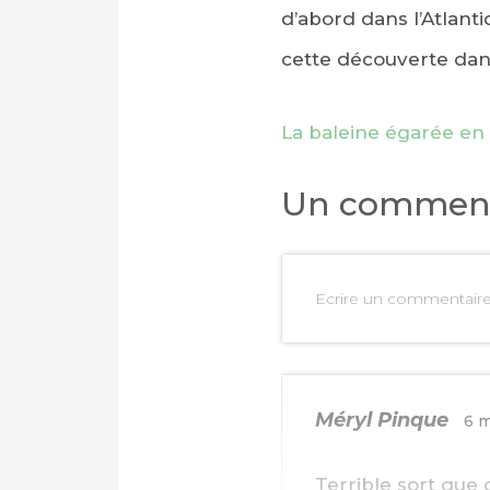
d’abord dans l’Atlant
cette découverte dan
La baleine égarée en
Un comment
Ecrire un commentair
PARTAGER SUR FAC
Méryl Pinque
6 m
PARTAGER SUR LIN
Terrible sort que 