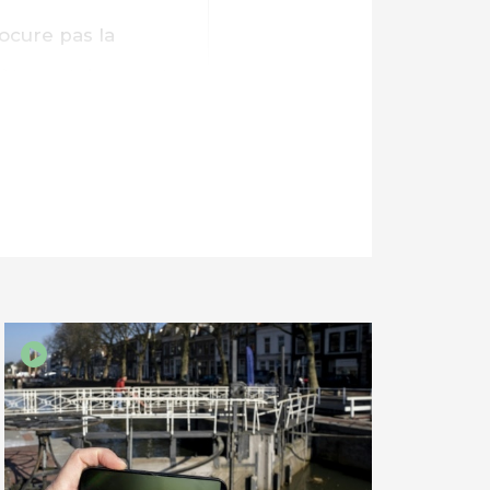
rocure pas la
 Sète certainement
 pêche dont il
ait pas un dieu