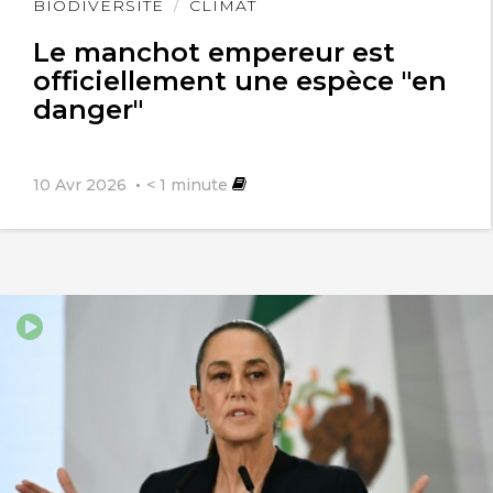
Lire
BIODIVERSITÉ
CLIMAT
l'article
Le manchot empereur est
officiellement une espèce "en
danger"
10 Avr 2026
< 1
minute