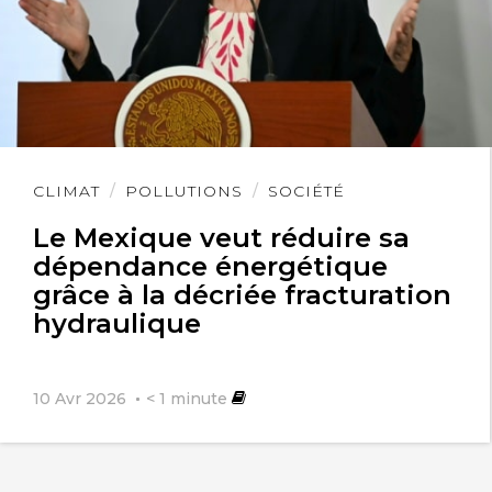
Lire
CLIMAT
POLLUTIONS
SOCIÉTÉ
l'article
Le Mexique veut réduire sa
dépendance énergétique
grâce à la décriée fracturation
hydraulique
10 Avr 2026
< 1
minute