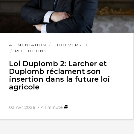
Lire
ALIMENTATION
BIODIVERSITÉ
l'article
POLLUTIONS
Loi Duplomb 2: Larcher et
Duplomb réclament son
insertion dans la future loi
agricole
03 Avr 2026
< 1
minute