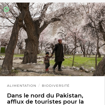
Lire
ALIMENTATION
BIODIVERSITÉ
l'article
Dans le nord du Pakistan,
afflux de touristes pour la