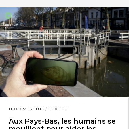
Lire
BIODIVERSITÉ
SOCIÉTÉ
l'article
Aux Pays-Bas, les humains se
mouillent pour aider les