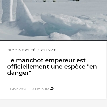
Lire
BIODIVERSITÉ
CLIMAT
l'article
Le manchot empereur est
officiellement une espèce "en
danger"
10 Avr 2026
< 1
minute