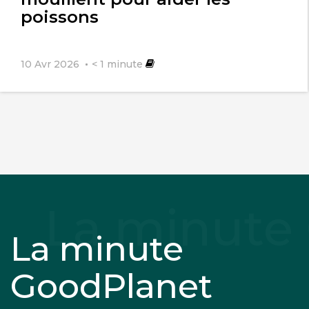
poissons
10 Avr 2026
< 1
minute
La minute
GoodPlanet