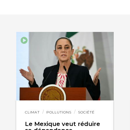
EBOOK
KEDIN
Lire
CLIMAT
POLLUTIONS
SOCIÉTÉ
l'article
Le Mexique veut réduire