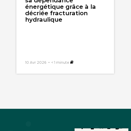
sa dépendance
énergétique grâce à la
décriée fracturation
hydraulique
10 Avr 2026
< 1
minute