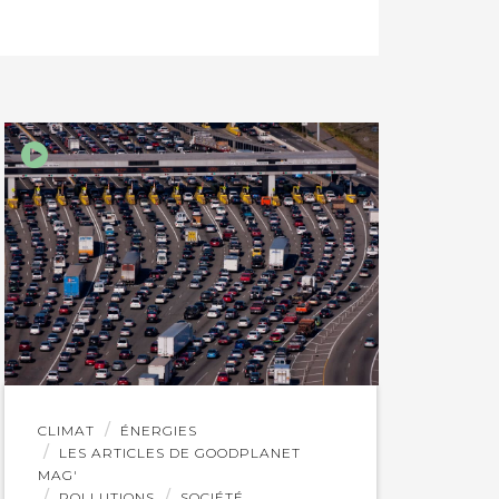
Lire
CLIMAT
ÉNERGIES
l'article
LES ARTICLES DE GOODPLANET
MAG'
POLLUTIONS
SOCIÉTÉ