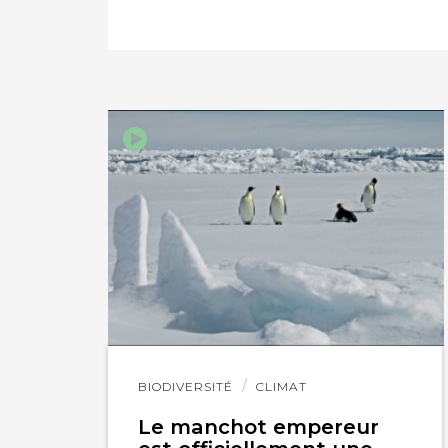
PARTAGER SUR FAC
PARTAGER SUR LIN
IMPRIMER
Lire
BIODIVERSITÉ
CLIMAT
l'article
Le manchot empereur