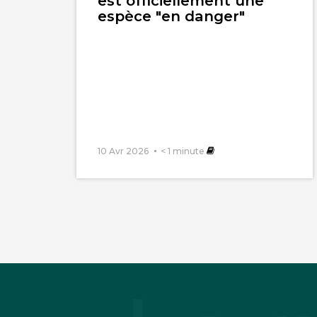
est officiellement une
espèce "en danger"
10 Avr 2026
< 1
minute