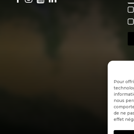
Pour offr
technolog
informati
nous perm
comportem
de ne pas
effet nég