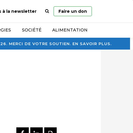
Page
s à la newsletter
Faire un don
d’accueil
GIES
SOCIÉTÉ
ALIMENTATION
. MERCI DE VOTRE SOUTIEN. EN SAVOIR PLUS.
PARTAGER SUR FACEBOOK
PARTAGER SUR LINKEDI
IMPRIMER