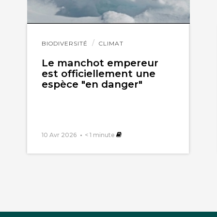
Lire
BIODIVERSITÉ
CLIMAT
l'article
Le manchot empereur
est officiellement une
espèce "en danger"
10 Avr 2026
< 1
minute