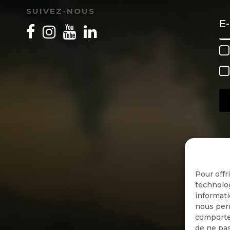
SUIVEZ-NOUS
Pour offr
technolog
informati
nous perm
comportem
de ne pas