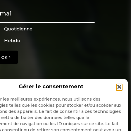
Quotidienne
Hebdo
OK
Gérer le consentement
ir les meilleures expériences, nous utilisons des
ies telles que les cookies pour stocker et/ou accéder aux
ons des appareils. Le fait de consentir à ces technologies
ettra de traiter des données telles que le
ent de navigation ou les ID uniques sur ce site. Le fait
 consentir ou de retirer son consentement peut avoir un