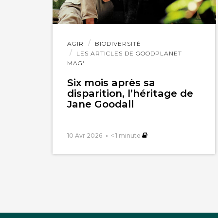
Lire
AGIR
BIODIVERSITÉ
l'article
LES ARTICLES DE GOODPLANET
MAG'
Six mois après sa
disparition, l’héritage de
Jane Goodall
10 Avr 2026
< 1
minute