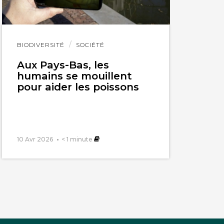
Lire
BIODIVERSITÉ
SOCIÉTÉ
l'article
Aux Pays-Bas, les
humains se mouillent
pour aider les poissons
10 Avr 2026
< 1
minute