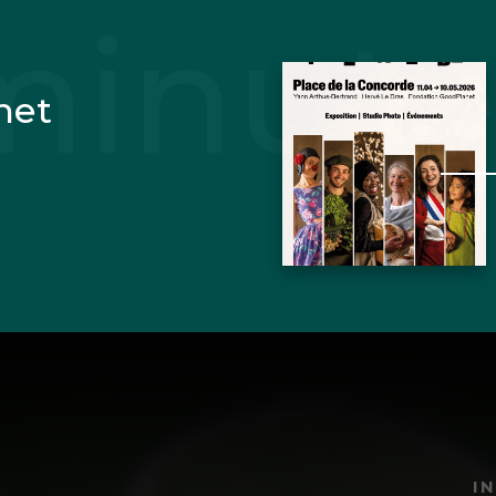
net
I