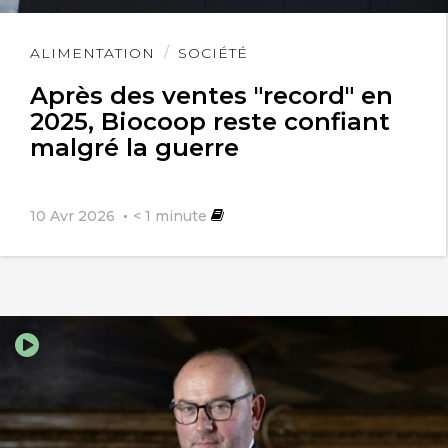
Lire
ALIMENTATION
SOCIÉTÉ
l'article
Après des ventes "record" en
2025, Biocoop reste confiant
malgré la guerre
10 Avr 2026
< 1
minute