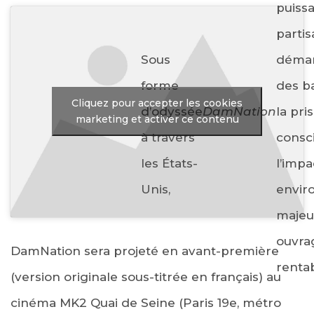
puiss
partis
Sous
déma
forme
des ba
Cliquez pour accepter les cookies
d’odyssée
DamNation
la pri
marketing et activer ce contenu
à travers
consc
les États-
l’impa
Unis,
envir
majeu
ouvra
DamNation sera projeté en avant-première
rentab
(version originale sous-titrée en français) au
cinéma MK2 Quai de Seine (Paris 19e, métro