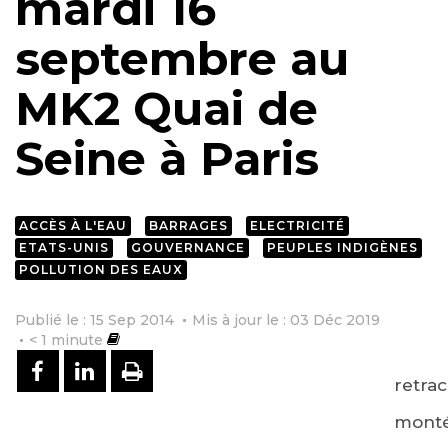
mardi 16
septembre au
MK2 Quai de
Seine à Paris
ACCÈS À L'EAU
BARRAGES
ELECTRICITÉ
ETATS-UNIS
GOUVERNANCE
PEUPLES INDIGÈNES
POLLUTION DES EAUX
Publié le : 15 Sep 2014
Mis à jour le : 03 Déc 2019
< 1
minute
PARTAGER SUR FACEBOOK
PARTAGER SUR LINKEDIN
IMPRIMER
retrac
monté