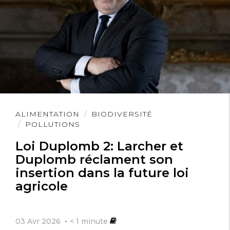
Lire
ALIMENTATION
BIODIVERSITÉ
l'article
POLLUTIONS
Loi Duplomb 2: Larcher et
Duplomb réclament son
insertion dans la future loi
agricole
03 Avr 2026
< 1
minute