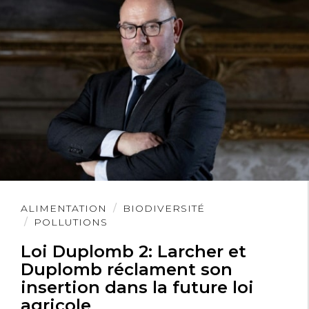
Lire
ALIMENTATION
BIODIVERSITÉ
l'article
POLLUTIONS
Loi Duplomb 2: Larcher et
Duplomb réclament son
insertion dans la future loi
agricole