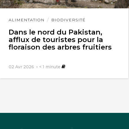
Lire
ALIMENTATION
BIODIVERSITÉ
l'article
Dans le nord du Pakistan,
afflux de touristes pour la
floraison des arbres fruitiers
02 Avr 2026
< 1
minute