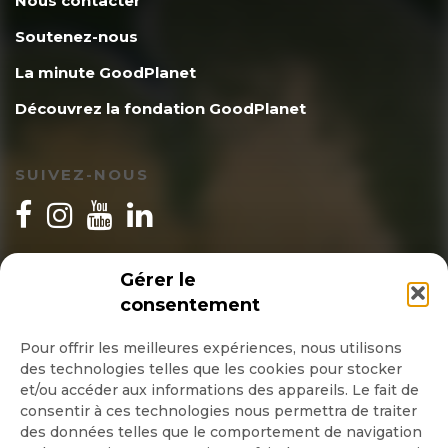
Nous contacter
Soutenez-nous
La minute GoodPlanet
Découvrez la fondation GoodPlanet
SUIVEZ-NOUS
INSCRIPTION NEWSLETTER
Gérer le
consentement
Pour offrir les meilleures expériences, nous utilisons
des technologies telles que les cookies pour stocker
Quotidienne
et/ou accéder aux informations des appareils. Le fait de
consentir à ces technologies nous permettra de traiter
Hebdo
des données telles que le comportement de navigation