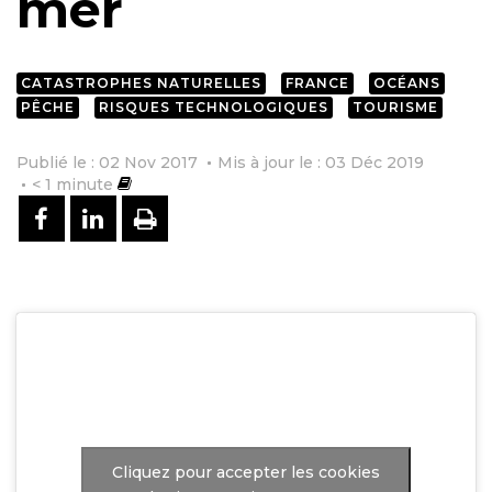
mer
CATASTROPHES NATURELLES
FRANCE
OCÉANS
PÊCHE
RISQUES TECHNOLOGIQUES
TOURISME
Publié le : 02 Nov 2017
Mis à jour le : 03 Déc 2019
< 1
minute
PARTAGER SUR FACEBOOK
PARTAGER SUR LINKEDIN
IMPRIMER
Cliquez pour accepter les cookies