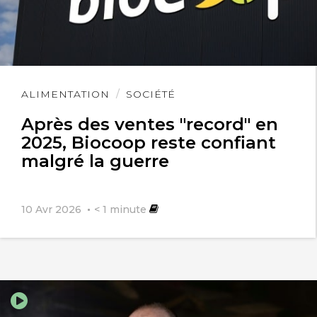
Lire
ALIMENTATION
SOCIÉTÉ
l'article
Après des ventes "record" en
2025, Biocoop reste confiant
malgré la guerre
10 Avr 2026
< 1
minute