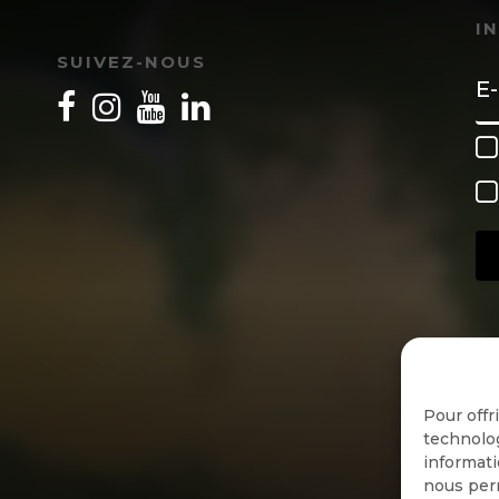
I
SUIVEZ-NOUS
Pour offr
technolog
informati
nous perm