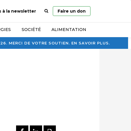
Page
s à la newsletter
Faire un don
d’accueil
GIES
SOCIÉTÉ
ALIMENTATION
. MERCI DE VOTRE SOUTIEN. EN SAVOIR PLUS.
PARTAGER SUR FACEBOOK
PARTAGER SUR LINKEDI
IMPRIMER