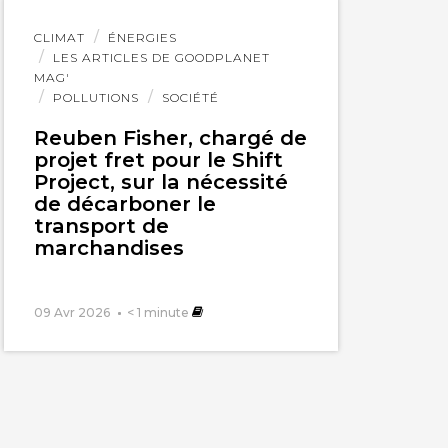
Lire
CLIMAT
ÉNERGIES
l'article
LES ARTICLES DE GOODPLANET
MAG'
POLLUTIONS
SOCIÉTÉ
Reuben Fisher, chargé de
projet fret pour le Shift
Project, sur la nécessité
de décarboner le
transport de
marchandises
09 Avr 2026
< 1
minute