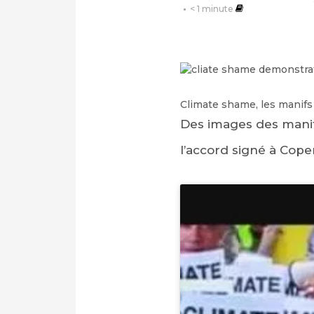
< 1
minute
Climate shame, les manif
Des images des manife
l’accord signé à Cop