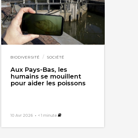
Lire
BIODIVERSITÉ
SOCIÉTÉ
l'article
Aux Pays-Bas, les
humains se mouillent
pour aider les poissons
10 Avr 2026
< 1
minute