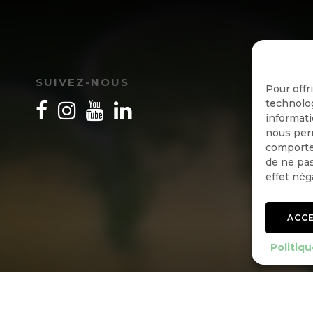
I
SUIVEZ-NOUS
Pour offr
technolog
informati
nous perm
comportem
de ne pas
effet nég
ACC
Politiqu