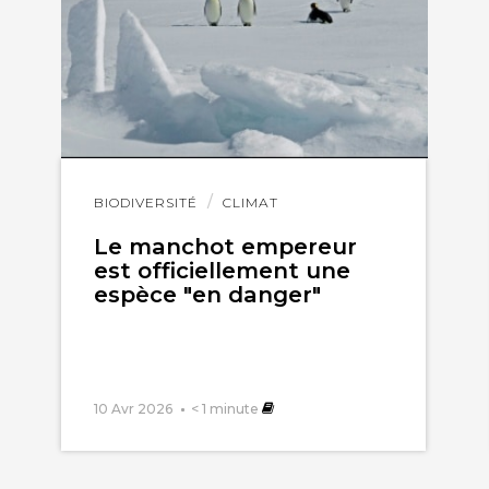
Lire
BIODIVERSITÉ
CLIMAT
l'article
Le manchot empereur
est officiellement une
espèce "en danger"
10 Avr 2026
< 1
minute