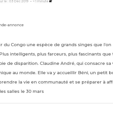
our le : 03 Déc 2019
< 1
minute
œur du Congo une espèce de grands singes que l’on 
Plus intelligents, plus farceurs, plus fascinants que
oie de disparition. Claudine André, qui consacre sa 
ique au monde. Elle va y accueillir Béni, un petit 
rendre la vie en communauté et se préparer à aff
les salles le 30 mars