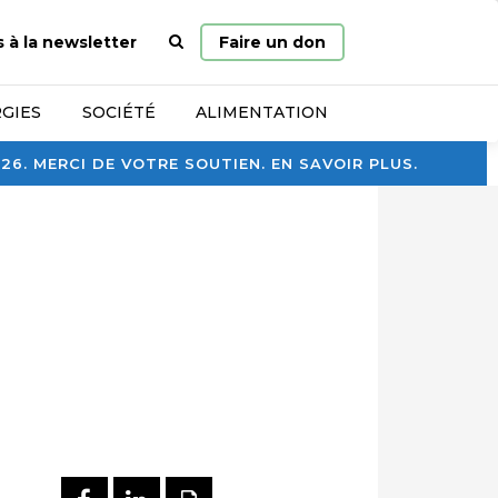
Page
s à la newsletter
Faire un don
d’accueil
GIES
SOCIÉTÉ
ALIMENTATION
. MERCI DE VOTRE SOUTIEN. EN SAVOIR PLUS.
PARTAGER SUR FACEBOOK
PARTAGER SUR LINKEDI
IMPRIMER