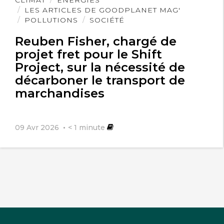
CLIMAT
ÉNERGIES
l'article
LES ARTICLES DE GOODPLANET MAG'
coûteuses, moins dangereuses et
POLLUTIONS
SOCIÉTÉ
également d’une mise en œuvre plus
Reuben Fisher, chargé de
rapide. Dernier avantage
projet fret pour le Shift
Project, sur la nécessité de
particulièremnt utile à l’aube du
décarboner le transport de
réchauffement climatique
marchandises
09 Avr 2026
< 1
minute
Balendard
6 octobre 2021
Ceci d’autant que ces nouvelles chaînes
énergétiques on plutôt tendance à