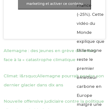
marketing et activer ce contenu
France
(-25%). Cette
vidéo du
Monde
explique que
l’Allemagne
Allemagne : des jeunes en grève de la faim
reste le
face à la « catastrophe climatique »
premier
Climat: l&rsquo;Allemagne pourrait perdre son
émetteur
dernier glacier dans dix ans
carbone en
Europe
Nouvelle offensive judiciaire contre la politique
malgré une