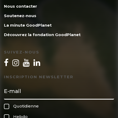
rien).
Nous contacter
Ceci pour laisser au voltaïque et à
Soutenez-nous
l’hydrogène le temps de se mettre en
La minute GoodPlanet
place
Découvrez la fondation GoodPlanet
Voir entre les pages 28 et 103 de
http://www.infoenergie.eu/riv+ener/2consom
SUIVEZ-NOUS
INSCRIPTION NEWSLETTER
Quotidienne
Hebdo