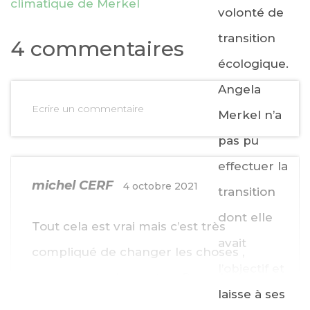
climatique de Merkel
volonté de
transition
4 commentaires
écologique.
Angela
Ecrire un commentaire
Merkel n’a
pas pu
effectuer la
michel CERF
4 octobre 2021
transition
dont elle
Tout cela est vrai mais c’est très
avait
compliqué de changer les choses ,
l’objectif et
surtout quand on est au Pouvoir .
laisse à ses