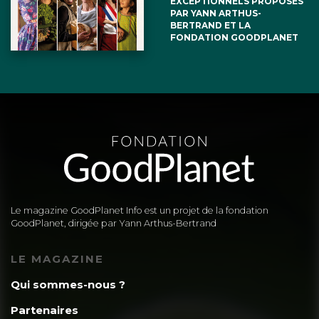
EXCEPTIONNELS PROPOSÉS
PAR YANN ARTHUS-
http://www.infoenergie.eu/riv+ener/6cartogra
BERTRAND ET LA
FONDATION GOODPLANET
Voir aussi la dernière page de
http://www.infoenergie.eu/riv+ener/3producti
qui prouve que l’Allemagne est plutôt
bonne et que la France ferait bien de
suivre son exemple
Le magazine GoodPlanet Info est un projet de la fondation
Dans un premier temps la vérité
GoodPlanet, dirigée par Yann Arthus-Bertrand
pourrait bien être au milieu pour le
LE MAGAZINE
poste le plus lourd, celui du chauffage
Qui sommes-nous ?
de l’habitat en ville ( c’est mieux que
Partenaires