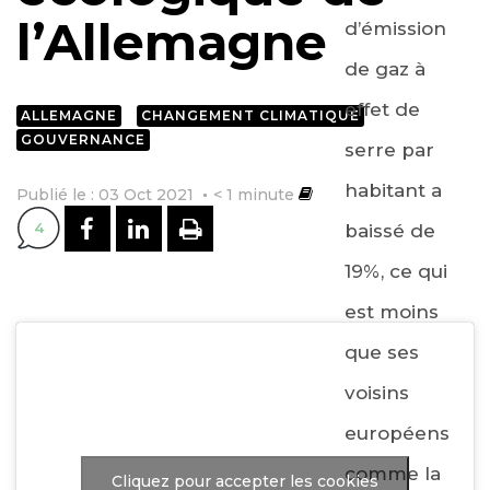
l’Allemagne
d’émission
de gaz à
effet de
ALLEMAGNE
CHANGEMENT CLIMATIQUE
GOUVERNANCE
serre par
habitant a
Publié le : 03 Oct 2021
< 1
minute
PARTAGER SUR FACEBOOK
PARTAGER SUR LINKEDI
IMPRIMER
4
baissé de
19%, ce qui
est moins
que ses
voisins
européens
comme la
Cliquez pour accepter les cookies