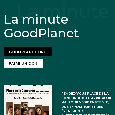
refroidir la terre qu’à la réchauffer
La minute
GoodPlanet
Balendard
21 décembre 2021
GOODPLANET.ORG
Rien n’est simple Michel
FAIRE UN DON
Paris ne s’est pas fait en un jour et il faut
parfois reculer pour mieux sauter.
L’Allemagne qui l’a compris ne met pas
RENDEZ-VOUS PLACE DE LA
CONCORDE DU 11 AVRIL AU 10
tous ses œufs dans le meme panier.
MAI POUR VIVRE ENSEMBLE,
UNE EXPOSITION ET DES
Voir à ce sujet la page 35 de
ÉVÉNEMENTS