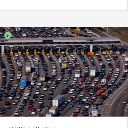
stockage de l’électricite envisagé par
l’Allemagne avec le Kasakhstan via
l’hydrogène se mette en place. Ceci
aussi en expliquant que la France
reconnaît son erreur en ce qui
concerne la consommation avec l’effet
joule et va cesser le gâchis énergétique
actuel à ce niveau en s’orientant vers la
climatisation et le chauffage
thermodynamique de l’habitat.
Cela vu que ces nouvelles chaînes
énergétiques sont plus simples, moins
Lire