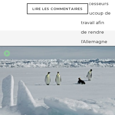
successeurs
LIRE LES COMMENTAIRES
beaucoup de
travail afin
Balendard
6 octobre 2021
de rendre
Ce message du monde mentionnant
l’Allemagne
qu’Angela Merkel a perdu son pari pour
moins
la transition écologique de l’Allemagne
polluante.
est scandaleux et je rejoins Aurélie
Filippetti ancien ministre de la culture
et de la communication lorsqu’il estime
que le contraste est saisissant entre la
maturité de la démocratie allemande et