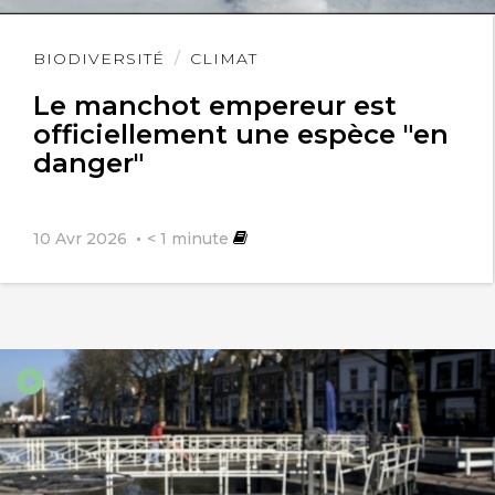
Lire
BIODIVERSITÉ
CLIMAT
l'article
Le manchot empereur est
officiellement une espèce "en
danger"
10 Avr 2026
< 1
minute