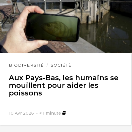
Lire
BIODIVERSITÉ
SOCIÉTÉ
l'article
Aux Pays-Bas, les humains se
mouillent pour aider les
poissons
10 Avr 2026
< 1
minute