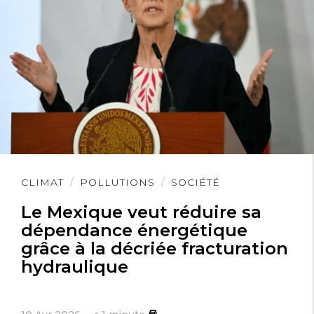
tri étant moins bon en amont il est
nécessaire de rajouter du gaz pour
assurer la combustion.
http://www.infoenergie.eu/riv+ener/LCU_fichi
geothermie-profonde.pdf
Lire
CLIMAT
POLLUTIONS
SOCIÉTÉ
l'article
Le Mexique veut réduire sa
dépendance énergétique
grâce à la décriée fracturation
hydraulique