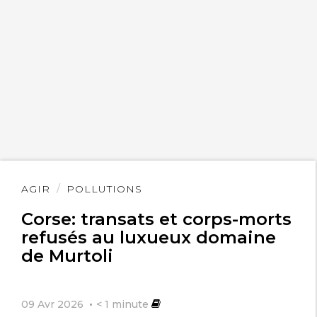
Lire
AGIR
POLLUTIONS
l'article
Corse: transats et corps-morts
refusés au luxueux domaine
de Murtoli
09 Avr 2026
< 1
minute