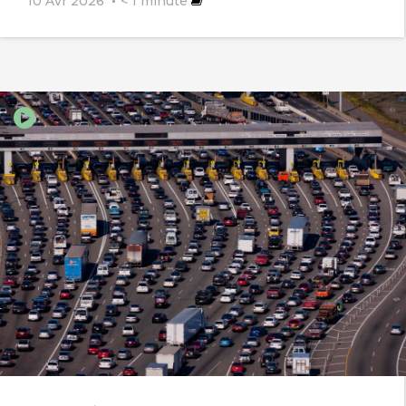
10 Avr 2026
< 1
minute