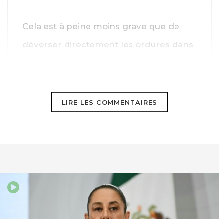
Cela est à peine moins grave que de
déverser directement les ordures dans
la rivière ,,,,,,
Cette situation est d’autant plus
LIRE LES COMMENTAIRES
absurde qu’en triant correctement les
ordures en amont, il est possible grâce
à la combustion de générer de
l’électricité comme cela se pratique en
Suisse.
La France tente aussi de le faire mais le