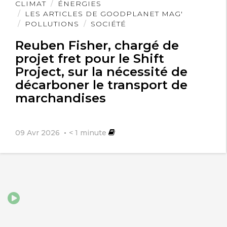
Lire
CLIMAT
ÉNERGIES
l'article
LES ARTICLES DE GOODPLANET MAG'
POLLUTIONS
SOCIÉTÉ
Reuben Fisher, chargé de
projet fret pour le Shift
Project, sur la nécessité de
décarboner le transport de
marchandises
09 Avr 2026
< 1
minute