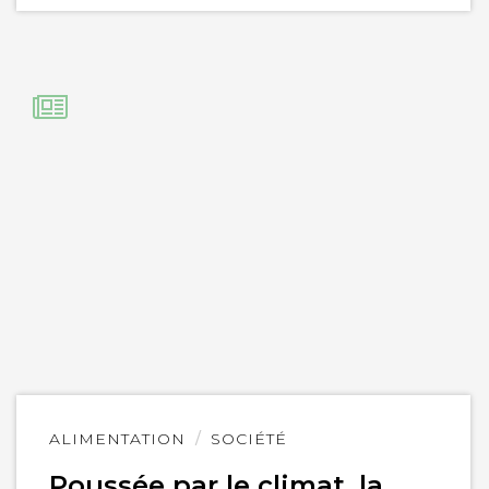
Lire
ALIMENTATION
SOCIÉTÉ
l'article
Poussée par le climat, la