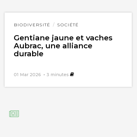
Lire
BIODIVERSITÉ
SOCIÉTÉ
l'article
Gentiane jaune et vaches
Aubrac, une alliance
durable
01 Mar 2026
3
minutes