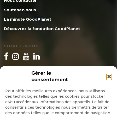
Nous contacter
Soutenez-nous
La minute GoodPlanet
Découvrez la fondation GoodPlanet
SUIVEZ-NOUS
INSCRIPTION NEWSLETTER
Gérer le
consentement
Pour offrir les meilleures expériences, nous utilisons
des technologies telles que les cookies pour stocker
Quotidienne
et/ou accéder aux informations des appareils. Le fait de
consentir à ces technologies nous permettra de traiter
Hebdo
des données telles que le comportement de navigation