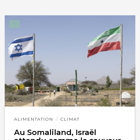
Lire
ALIMENTATION
CLIMAT
l'article
Au Somaliland, Israël