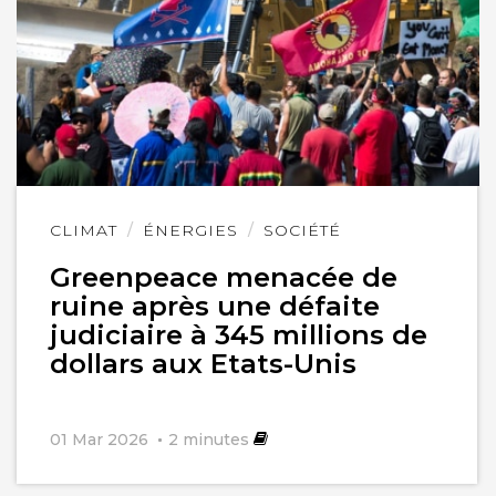
Lire
CLIMAT
ÉNERGIES
SOCIÉTÉ
l'article
Greenpeace menacée de
ruine après une défaite
judiciaire à 345 millions de
dollars aux Etats-Unis
01 Mar 2026
2
minutes