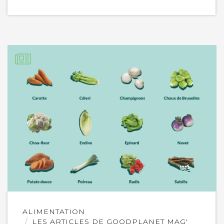
Lire
ALIMENTATION
l'article
LES ARTICLES DE GOODPLANET MAG'