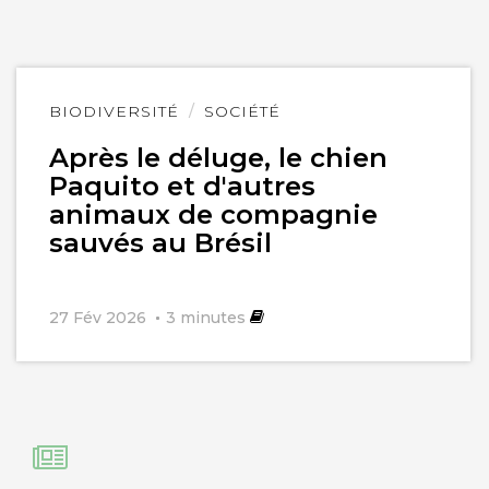
Lire
BIODIVERSITÉ
SOCIÉTÉ
l'article
Après le déluge, le chien
Paquito et d'autres
animaux de compagnie
sauvés au Brésil
27 Fév 2026
3
minutes