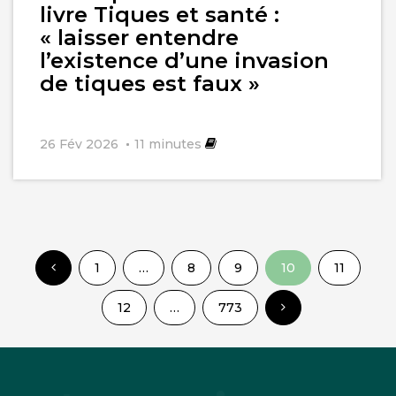
livre Tiques et santé :
« laisser entendre
l’existence d’une invasion
de tiques est faux »
26 Fév 2026
11
minutes
1
…
8
9
10
11
12
…
773