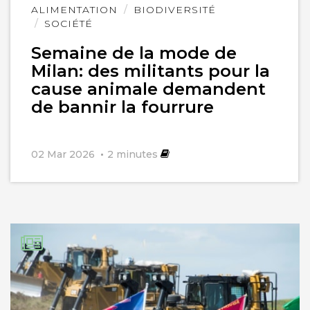
Lire
ALIMENTATION
BIODIVERSITÉ
l'article
SOCIÉTÉ
Semaine de la mode de
Milan: des militants pour la
cause animale demandent
de bannir la fourrure
02 Mar 2026
2
minutes