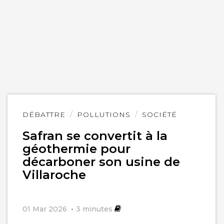
Lire
DÉBATTRE
POLLUTIONS
SOCIÉTÉ
l'article
Safran se convertit à la
géothermie pour
décarboner son usine de
Villaroche
01 Mar 2026
3
minutes