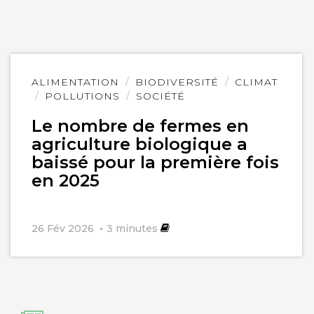
Lire
ALIMENTATION
BIODIVERSITÉ
CLIMAT
l'article
POLLUTIONS
SOCIÉTÉ
Le nombre de fermes en
agriculture biologique a
baissé pour la première fois
en 2025
26 Fév 2026
3
minutes