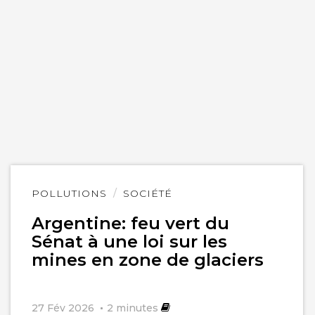
Lire
POLLUTIONS
SOCIÉTÉ
l'article
Argentine: feu vert du
Sénat à une loi sur les
mines en zone de glaciers
27 Fév 2026
2
minutes