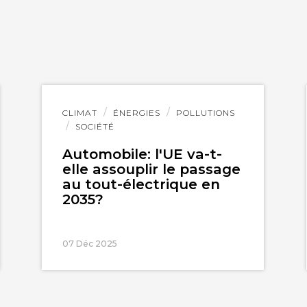
Lire
CLIMAT
ÉNERGIES
POLLUTIONS
l'article
SOCIÉTÉ
Automobile: l'UE va-t-
elle assouplir le passage
au tout-électrique en
2035?
07 Déc 2025