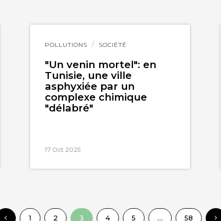
Lire
POLLUTIONS
SOCIÉTÉ
l'article
"Un venin mortel": en
Tunisie, une ville
asphyxiée par un
complexe chimique
"délabré"
17 Oct 2025
1
2
3
4
5
…
58