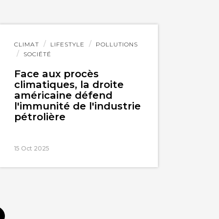
Lire
CLIMAT
LIFESTYLE
POLLUTIONS
l'article
SOCIÉTÉ
Face aux procès
climatiques, la droite
américaine défend
l'immunité de l'industrie
pétrolière
15 Oct 2025