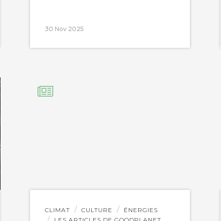
30 Nov 2025
Lire
CLIMAT
CULTURE
ÉNERGIES
l'article
LES ARTICLES DE GOODPLANET