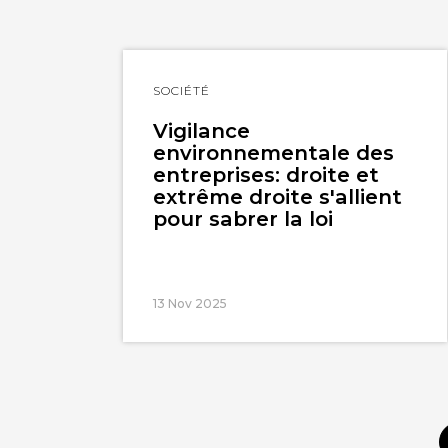
Lire
SOCIÉTÉ
l'article
Vigilance
environnementale des
entreprises: droite et
extrême droite s'allient
pour sabrer la loi
13 Nov 2025