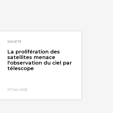
Lire
SOCIÉTÉ
l'article
La prolifération des
satellites menace
l'observation du ciel par
télescope
07 Déc 2025