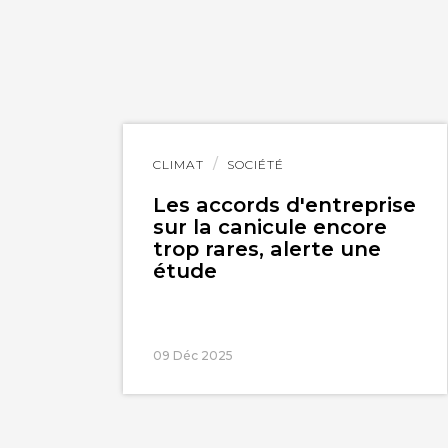
Lire
CLIMAT
SOCIÉTÉ
l'article
Les accords d'entreprise
sur la canicule encore
trop rares, alerte une
étude
09 Déc 2025