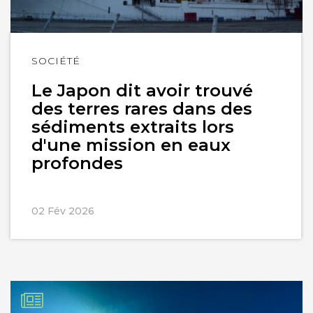
Lire
SOCIÉTÉ
l'article
Le Japon dit avoir trouvé
des terres rares dans des
sédiments extraits lors
d'une mission en eaux
profondes
02 Fév 2026