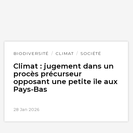
Lire
BIODIVERSITÉ
CLIMAT
SOCIÉTÉ
l'article
Climat : jugement dans un
procès précurseur
opposant une petite île aux
Pays-Bas
28 Jan 2026