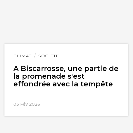
Lire
CLIMAT
SOCIÉTÉ
l'article
A Biscarrosse, une partie de
la promenade s'est
effondrée avec la tempête
03 Fév 2026