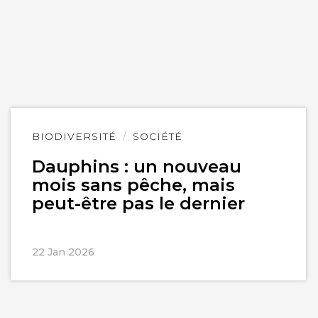
Lire
BIODIVERSITÉ
SOCIÉTÉ
l'article
Dauphins : un nouveau
mois sans pêche, mais
peut-être pas le dernier
22 Jan 2026