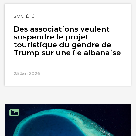
Lire
SOCIÉTÉ
l'article
Des associations veulent
suspendre le projet
touristique du gendre de
Trump sur une île albanaise
25 Jan 2026