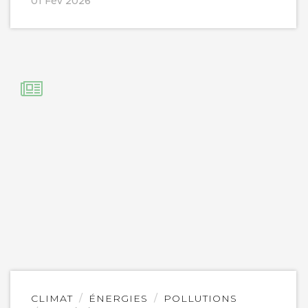
01 Fév 2026
Lire
CLIMAT
ÉNERGIES
POLLUTIONS