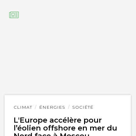
Lire
CLIMAT
ÉNERGIES
SOCIÉTÉ
l'article
L'Europe accélère pour
l’éolien offshore en mer du
Nord face à Moscou