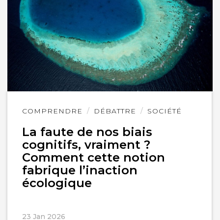
Lire
COMPRENDRE
DÉBATTRE
SOCIÉTÉ
l'article
La faute de nos biais
cognitifs, vraiment ?
Comment cette notion
fabrique l’inaction
écologique
23 Jan 2026