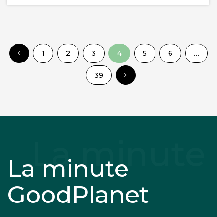
1
2
3
4
5
6
…
39
La minute
GoodPlanet