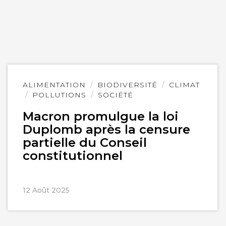
Lire
ALIMENTATION
BIODIVERSITÉ
CLIMAT
l'article
POLLUTIONS
SOCIÉTÉ
Macron promulgue la loi
Duplomb après la censure
partielle du Conseil
constitutionnel
12 Août 2025