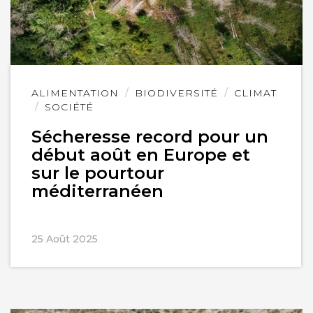
Lire
ALIMENTATION
BIODIVERSITÉ
CLIMAT
l'article
SOCIÉTÉ
Sécheresse record pour un
début août en Europe et
sur le pourtour
méditerranéen
25 Août 2025