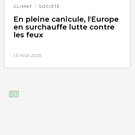
Lire
CLIMAT
SOCIÉTÉ
l'article
En pleine canicule, l'Europe
en surchauffe lutte contre
les feux
13 Août 2025