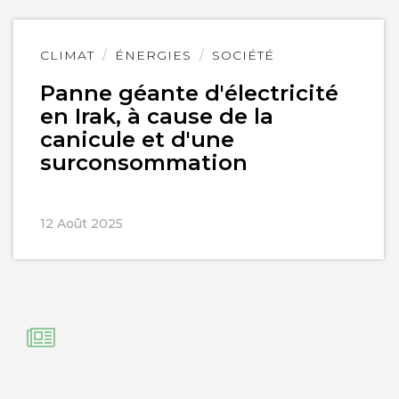
Lire
CLIMAT
ÉNERGIES
SOCIÉTÉ
l'article
Panne géante d'électricité
en Irak, à cause de la
canicule et d'une
surconsommation
12 Août 2025