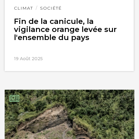
Lire
CLIMAT
SOCIÉTÉ
l'article
Fin de la canicule, la
vigilance orange levée sur
l'ensemble du pays
19 Août 2025