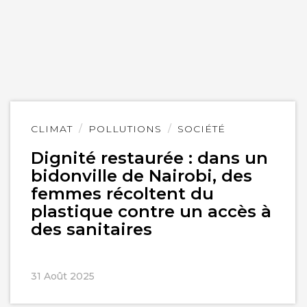
Lire
CLIMAT
POLLUTIONS
SOCIÉTÉ
l'article
Dignité restaurée : dans un
bidonville de Nairobi, des
femmes récoltent du
plastique contre un accès à
des sanitaires
31 Août 2025