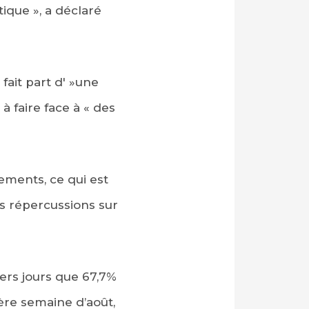
ique », a déclaré
fait part d' »une
à faire face à « des
dements, ce qui est
es répercussions sur
iers jours que 67,7%
ère semaine d’août,