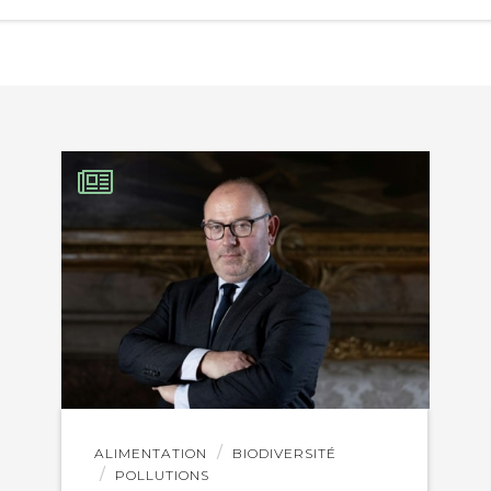
EBOOK
KEDIN
Lire
ALIMENTATION
BIODIVERSITÉ
l'article
POLLUTIONS