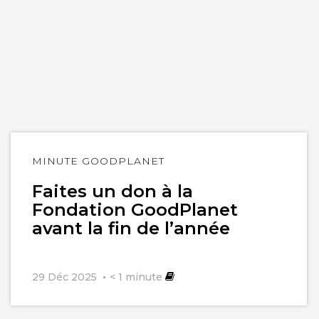
Lire
MINUTE GOODPLANET
l'article
Faites un don à la
Fondation GoodPlanet
avant la fin de l’année
29 Déc 2025
< 1
minute