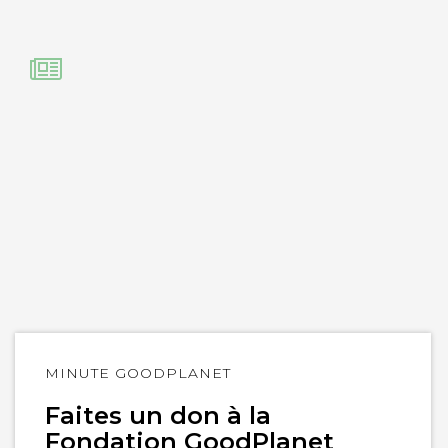
Lire
MINUTE GOODPLANET
l'article
Faites un don à la
Fondation GoodPlanet