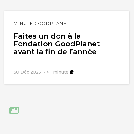
Lire
MINUTE GOODPLANET
l'article
Faites un don à la
Fondation GoodPlanet
avant la fin de l’année
30 Déc 2025
< 1
minute