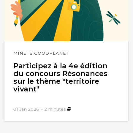
Lire
MINUTE GOODPLANET
l'article
Participez à la 4e édition
du concours Résonances
sur le thème "territoire
vivant"
01 Jan 2026
2
minutes