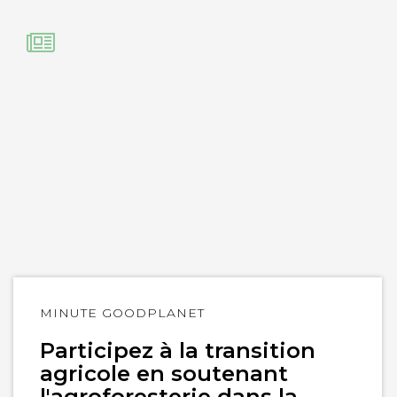
Lire
MINUTE GOODPLANET
l'article
Participez à la transition
agricole en soutenant
l'agroforesterie dans la