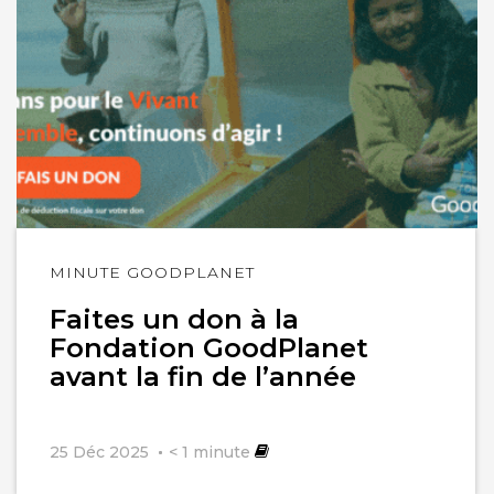
Lire
MINUTE GOODPLANET
l'article
Faites un don à la
Fondation GoodPlanet
avant la fin de l’année
25 Déc 2025
< 1
minute