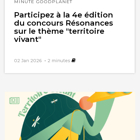
Lire
MINUTE GOODPLANET
l'article
Participez à la 4e édition
du concours Résonances
sur le thème "territoire
vivant"
02 Jan 2026
2
minutes