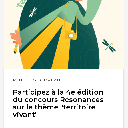
Lire
MINUTE GOODPLANET
l'article
Participez à la 4e édition
du concours Résonances
sur le thème "territoire
vivant"