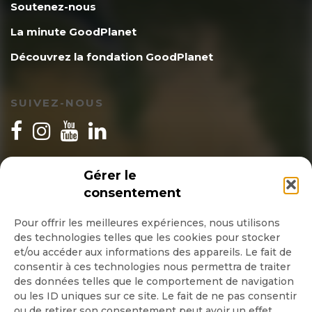
Soutenez-nous
La minute GoodPlanet
Découvrez la fondation GoodPlanet
SUIVEZ-NOUS
INSCRIPTION NEWSLETTER
Gérer le
consentement
Pour offrir les meilleures expériences, nous utilisons
des technologies telles que les cookies pour stocker
Quotidienne
et/ou accéder aux informations des appareils. Le fait de
consentir à ces technologies nous permettra de traiter
Hebdo
des données telles que le comportement de navigation
ou les ID uniques sur ce site. Le fait de ne pas consentir
ou de retirer son consentement peut avoir un effet
OK