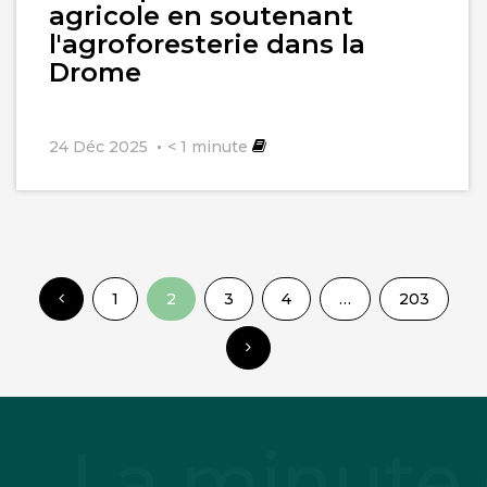
agricole en soutenant
l'agroforesterie dans la
Drome
24 Déc 2025
< 1
minute
1
2
3
4
…
203