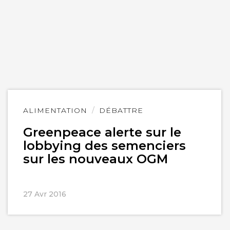
Lire
ALIMENTATION
DÉBATTRE
l'article
Greenpeace alerte sur le
lobbying des semenciers
sur les nouveaux OGM
27 Avr 2016