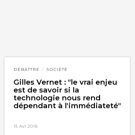
Lire
DÉBATTRE
SOCIÉTÉ
l'article
Gilles Vernet : "le vrai enjeu
est de savoir si la
technologie nous rend
dépendant à l'immédiateté"
15 Avr 2016