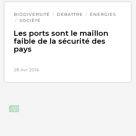
Lire
BIODIVERSITÉ
DÉBATTRE
ÉNERGIES
l'article
SOCIÉTÉ
Les ports sont le maillon
faible de la sécurité des
pays
28 Avr 2016