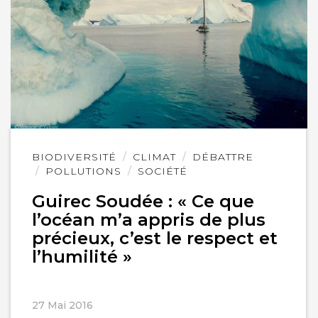
Lire
BIODIVERSITÉ
CLIMAT
DÉBATTRE
l'article
POLLUTIONS
SOCIÉTÉ
Guirec Soudée : « Ce que
l’océan m’a appris de plus
précieux, c’est le respect et
l’humilité »
27 Mai 2016