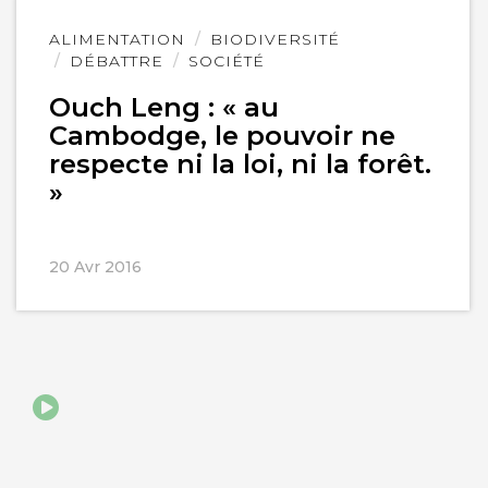
Lire
ALIMENTATION
BIODIVERSITÉ
l'article
DÉBATTRE
SOCIÉTÉ
Ouch Leng : « au
Cambodge, le pouvoir ne
respecte ni la loi, ni la forêt.
»
20 Avr 2016