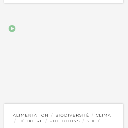
Lire
ALIMENTATION
BIODIVERSITÉ
CLIMAT
l'article
DÉBATTRE
POLLUTIONS
SOCIÉTÉ