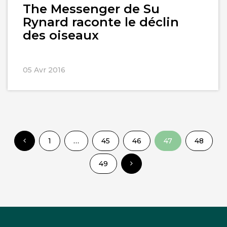
The Messenger de Su
Rynard raconte le déclin
des oiseaux
05 Avr 2016
1
…
45
46
47
48
49