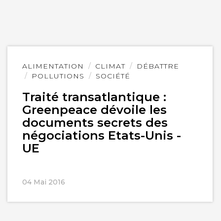
Lire
ALIMENTATION
CLIMAT
DÉBATTRE
l'article
POLLUTIONS
SOCIÉTÉ
Traité transatlantique :
Greenpeace dévoile les
documents secrets des
négociations Etats-Unis -
UE
04 Mai 2016