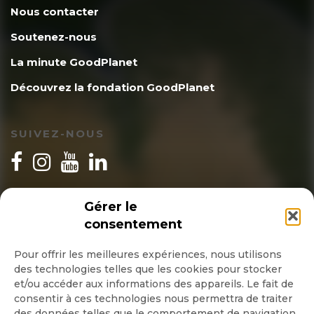
Nous contacter
Soutenez-nous
La minute GoodPlanet
Découvrez la fondation GoodPlanet
SUIVEZ-NOUS
INSCRIPTION NEWSLETTER
Gérer le
consentement
Pour offrir les meilleures expériences, nous utilisons
des technologies telles que les cookies pour stocker
Quotidienne
et/ou accéder aux informations des appareils. Le fait de
consentir à ces technologies nous permettra de traiter
Hebdo
des données telles que le comportement de navigation