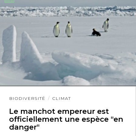
Lire
BIODIVERSITÉ
CLIMAT
l'article
Le manchot empereur est
officiellement une espèce "en
danger"