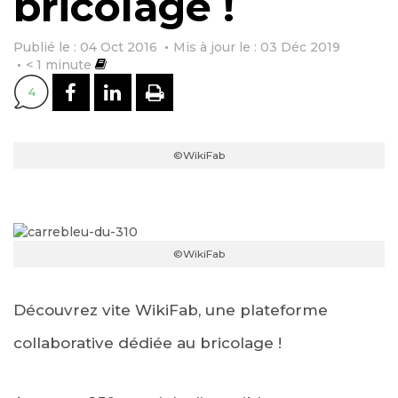
bricolage !
Publié le : 04 Oct 2016
Mis à jour le : 03 Déc 2019
< 1
minute
PARTAGER SUR FACEBOOK
PARTAGER SUR LINKEDI
IMPRIMER
4
©WikiFab
©WikiFab
Découvrez vite WikiFab, une plateforme
collaborative dédiée au bricolage !