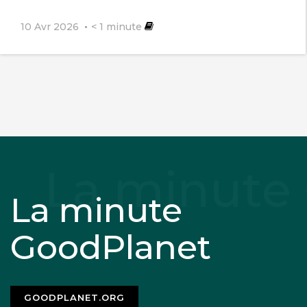
10 Avr 2026
< 1
minute
La minute
GoodPlanet
GOODPLANET.ORG