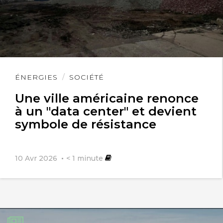
des valeurs beaucoup plus
ouvertes qu’instructables.
Lire
ÉNERGIES
SOCIÉTÉ
l'article
Une ville américaine renonce
à un "data center" et devient
symbole de résistance
10 Avr 2026
< 1
minute