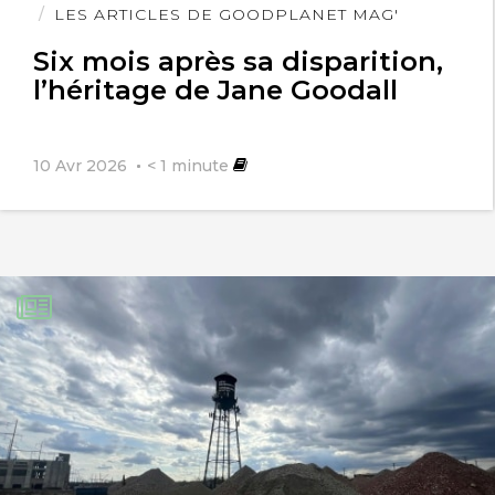
l'article
LES ARTICLES DE GOODPLANET MAG'
existante…
Six mois après sa disparition,
l’héritage de Jane Goodall
10 Avr 2026
< 1
minute
Félix
6 octobre 2016
La différence me semble être le fait
que c’est un wiki et que tout le
monde peut éditer les tutoriels
existants ce qui offre des
perspectives de collaboration sur
les projets beaucoup plus
intéressantes et ils semblent avoir