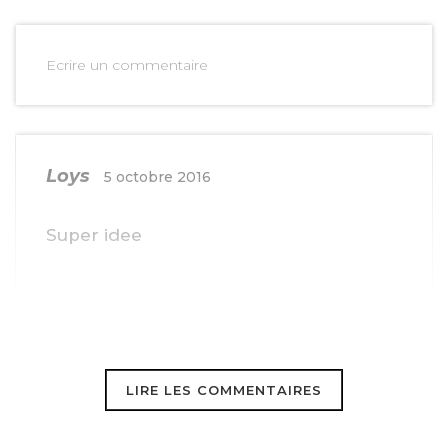
Ecrire un commentaire
Loys
5 octobre 2016
Super idee
Nogales
5 octobre 2016
LIRE LES COMMENTAIRES
Intéressant