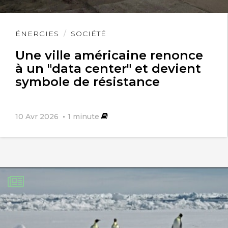
Lire
ÉNERGIES
SOCIÉTÉ
l'article
Une ville américaine renonce
à un "data center" et devient
symbole de résistance
10 Avr 2026
1
minute