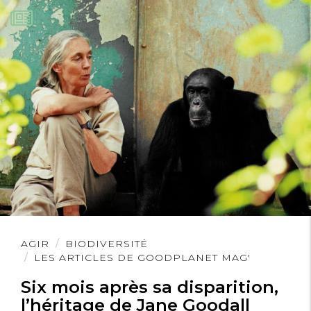
Lire
AGIR
BIODIVERSITÉ
l'article
LES ARTICLES DE GOODPLANET MAG'
Six mois après sa disparition,
l’héritage de Jane Goodall