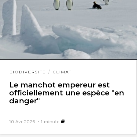
Lire
BIODIVERSITÉ
CLIMAT
l'article
Le manchot empereur est
officiellement une espèce "en
danger"
10 Avr 2026
1
minute