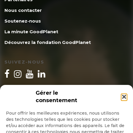
Nous contacter
Soutenez-nous
La minute GoodPlanet
Découvrez la fondation GoodPlanet
SUIVEZ-NOUS
INSCRIPTION NEWSLETTER
Gérer le
consentement
Pour offrir les meilleures expériences, nous utilisons
des technologies telles que les cookies pour stocker
Quotidienne
et/ou accéder aux informations des appareils. Le fait de
consentir à ces technologies nous permettra de traiter