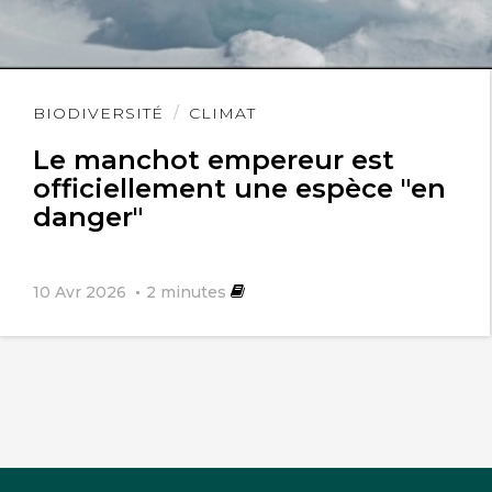
Lire
BIODIVERSITÉ
CLIMAT
l'article
Le manchot empereur est
officiellement une espèce "en
danger"
10 Avr 2026
2
minutes