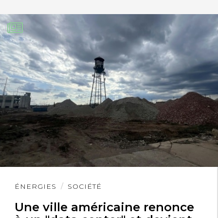
Lire
ÉNERGIES
SOCIÉTÉ
l'article
Une ville américaine renonce