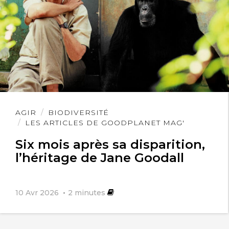
Lire
AGIR
BIODIVERSITÉ
l'article
LES ARTICLES DE GOODPLANET MAG'
Six mois après sa disparition,
l’héritage de Jane Goodall
10 Avr 2026
2
minutes