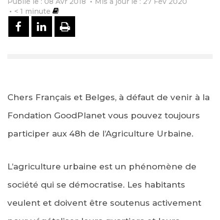
Publié le : 08 Avr 2018
Mis à jour le : 27 Fév 2020
< 1
minute
PARTAGER SUR FACEBOOK
PARTAGER SUR LINKEDIN
IMPRIMER
Chers Français et Belges, à défaut de venir à la
Fondation GoodPlanet vous pouvez toujours
participer aux 48h de l’Agriculture Urbaine.
L’agriculture urbaine est un phénomène de
société qui se démocratise. Les habitants
veulent et doivent être soutenus activement