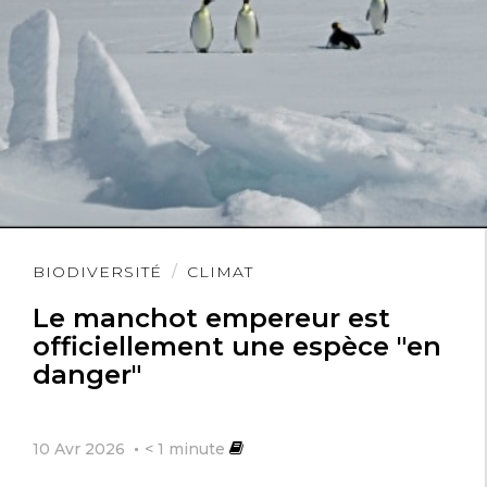
Lire
BIODIVERSITÉ
CLIMAT
l'article
Le manchot empereur est
officiellement une espèce "en
danger"
10 Avr 2026
< 1
minute