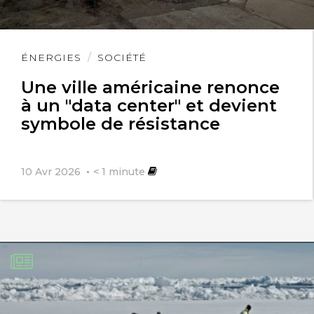
Lire
ÉNERGIES
SOCIÉTÉ
l'article
Une ville américaine renonce
à un "data center" et devient
symbole de résistance
10 Avr 2026
< 1
minute