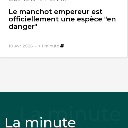
l'article
Le manchot empereur est
officiellement une espèce "en
danger"
10 Avr 2026
< 1
minute
La minute