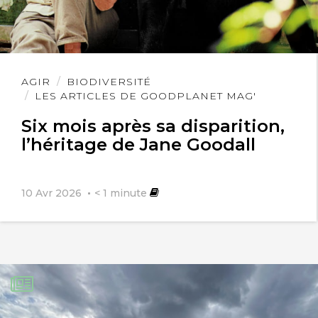
Lire
AGIR
BIODIVERSITÉ
l'article
LES ARTICLES DE GOODPLANET MAG'
Six mois après sa disparition,
l’héritage de Jane Goodall
10 Avr 2026
< 1
minute