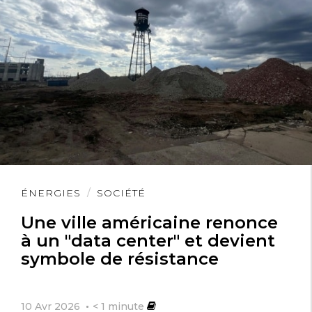
Lire
ÉNERGIES
SOCIÉTÉ
l'article
Une ville américaine renonce
à un "data center" et devient
symbole de résistance
10 Avr 2026
< 1
minute