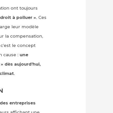
tion ont toujours
roit à polluer »
. Ces
 marge leur modèle
ur la compensation,
c’est le concept
n cause :
une
» dès aujourd’hui,
 climat
.
N
 des entreprises
urs affichant une