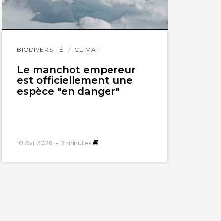
Lire
BIODIVERSITÉ
CLIMAT
l'article
Le manchot empereur
est officiellement une
espèce "en danger"
10 Avr 2026
2
minutes