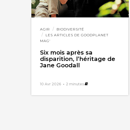
Lire
AGIR
BIODIVERSITÉ
l'article
LES ARTICLES DE GOODPLANET
MAG'
Six mois après sa
disparition, l’héritage de
Jane Goodall
10 Avr 2026
2
minutes