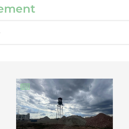
nement
e
EBOOK
KEDIN