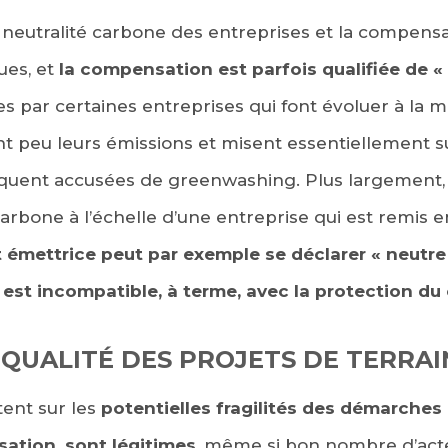
eutralité carbone des entreprises et la compensa
ues, et
la compensation est parfois qualifiée de « d
es par certaines entreprises qui font évoluer à la
t peu leurs émissions et misent essentiellement s
équent accusées de greenwashing. Plus largement, 
rbone à l’échelle d’une entreprise qui est remis e
 émettrice peut par exemple se déclarer « neutre 
 est incompatible, à terme, avec la protection du
 QUALITÉ DES PROJETS DE TERRAI
tent sur les
potentielles fragilités des démarches
ation, sont légitimes
, même si bon nombre d’acte