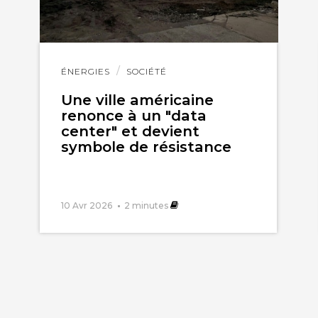
Lire
ÉNERGIES
SOCIÉTÉ
l'article
Une ville américaine
renonce à un "data
center" et devient
symbole de résistance
10 Avr 2026
2
minutes