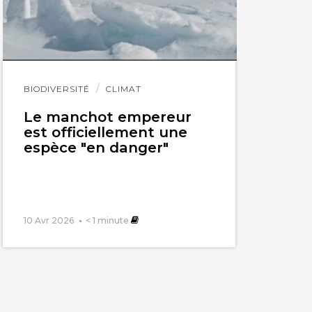
Lire
BIODIVERSITÉ
CLIMAT
l'article
Le manchot empereur
est officiellement une
espèce "en danger"
10 Avr 2026
< 1
minute