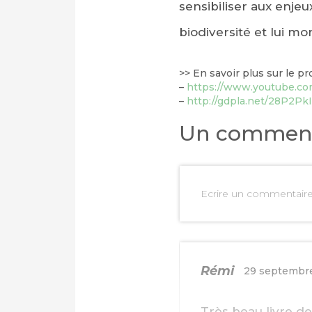
sensibiliser aux enj
biodiversité et lui m
>> En savoir plus sur le pro
–
https://www.youtube.
–
http://gdpla.net/28P2PkI
Un comment
Ecrire un commentair
Rémi
29 septembr
Très beau livre de 