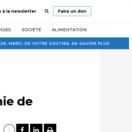
Page
s à la newsletter
Faire un don
d’accueil
GIES
SOCIÉTÉ
ALIMENTATION
. MERCI DE VOTRE SOUTIEN. EN SAVOIR PLUS.
ie de
PARTAGER SUR FACEBOOK
PARTAGER SUR LINKEDI
IMPRIMER
1