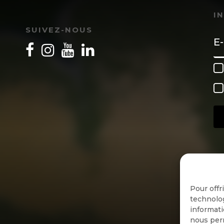
I
SUIVEZ-NOUS
Pour offr
technolog
informati
nous perm