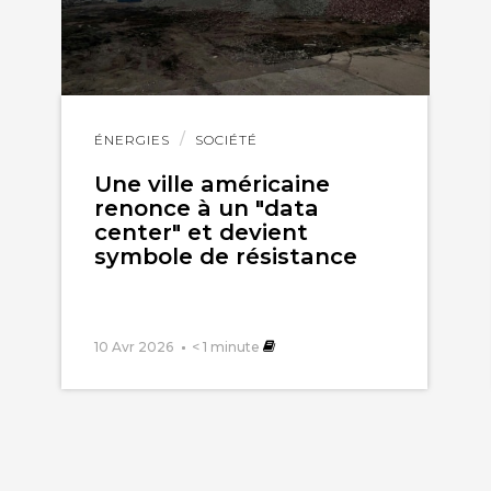
Lire
ÉNERGIES
SOCIÉTÉ
l'article
Une ville américaine
renonce à un "data
center" et devient
symbole de résistance
10 Avr 2026
< 1
minute