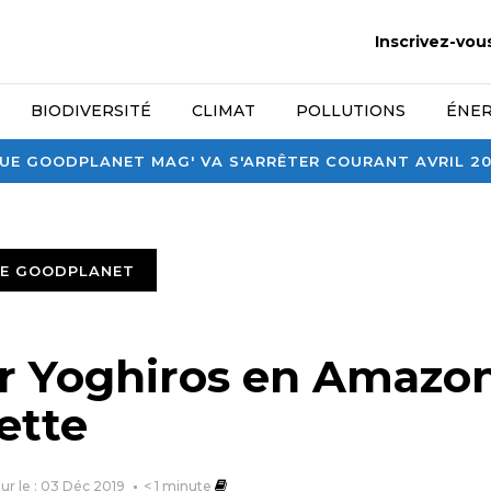
Inscrivez-vou
BIODIVERSITÉ
CLIMAT
POLLUTIONS
ÉNER
E GOODPLANET MAG' VA S'ARRÊTER COURANT AVRIL 2026
TE GOODPLANET
r Yoghiros en Amazon
ette
our le : 03 Déc 2019
< 1
minute