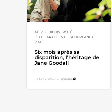
Lire
AGIR
BIODIVERSITÉ
l'article
LES ARTICLES DE GOODPLANET
MAG'
Six mois après sa
disparition, l’héritage de
Jane Goodall
10 Avr 2026
< 1
minute