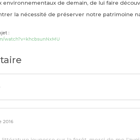
eux environnementaux de
demain
, de lui faire découv
ontrer la nécessité de préserver notre patrimoine na
jet :
com/watch?v=khcbsunNxMU
aire
e
e 2016
littérature jeunesse sur la forêt, merci de me l’avoir