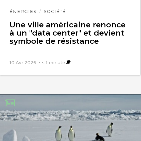
Lire
ÉNERGIES
SOCIÉTÉ
l'article
Une ville américaine renonce
à un "data center" et devient
symbole de résistance
10 Avr 2026
< 1
minute