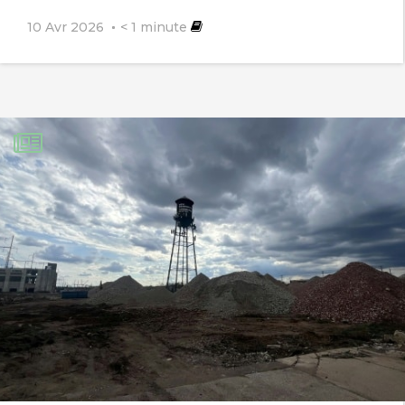
10 Avr 2026
< 1
minute