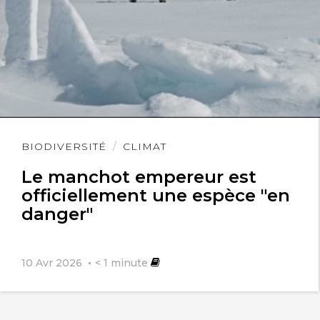
Lire
BIODIVERSITÉ
CLIMAT
l'article
Le manchot empereur est
officiellement une espèce "en
danger"
10 Avr 2026
< 1
minute