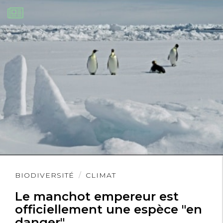
Lire
BIODIVERSITÉ
CLIMAT
l'article
Le manchot empereur est
officiellement une espèce "en
danger"