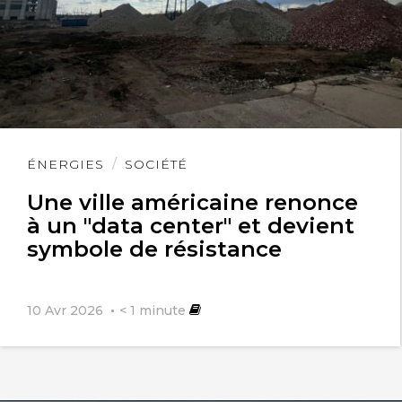
Lire
ÉNERGIES
SOCIÉTÉ
l'article
Une ville américaine renonce
à un "data center" et devient
symbole de résistance
10 Avr 2026
< 1
minute