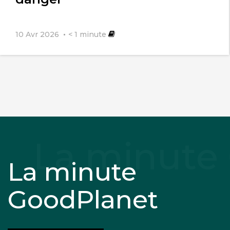
10 Avr 2026
< 1
minute
La minute
GoodPlanet