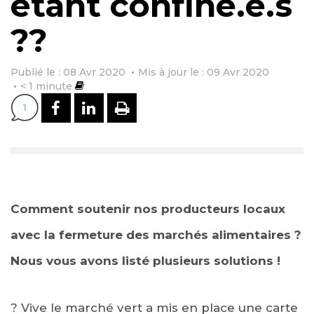
étant confiné.e.s
??
Publié le : 08 Avr 2020
Mis à jour le : 09 Avr 2020
< 1
minute
PARTAGER SUR FACEBOOK
PARTAGER SUR LINKEDI
IMPRIMER
1
Comment soutenir nos producteurs locaux
avec la fermeture des marchés alimentaires ?
Nous vous avons listé plusieurs solutions !
?
Vive le marché vert a mis en place une carte