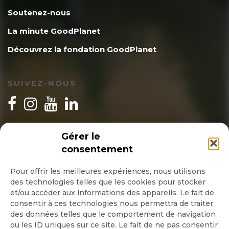
Soutenez-nous
La minute GoodPlanet
Découvrez la fondation GoodPlanet
SUIVEZ-NOUS
INSCRIPTION NEWSLETTER
Gérer le
consentement
Pour offrir les meilleures expériences, nous utilisons
des technologies telles que les cookies pour stocker
Quotidienne
et/ou accéder aux informations des appareils. Le fait de
consentir à ces technologies nous permettra de traiter
Hebdo
des données telles que le comportement de navigation
ou les ID uniques sur ce site. Le fait de ne pas consentir